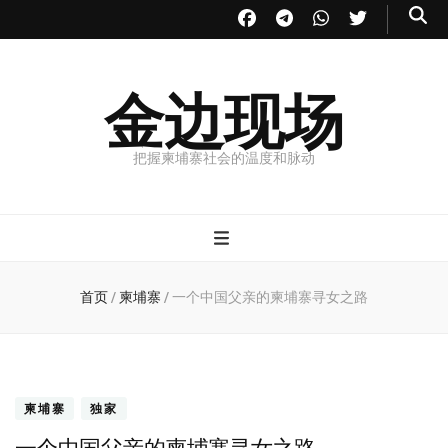
金边现场
把握柬埔寨社会的温度和脉动
首页
/
柬埔寨
/
一个中国父亲的柬埔寨寻女之路
柬埔寨
独家