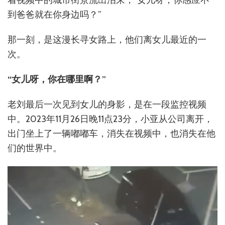
到爸爸就在你身边吗？”
那一刻，是这漫长寻女路上，他们离女儿最近的一
次。
“女儿呀，你在哪里啊？”
老刘最后一次见到女儿的身影，是在一段监控视频
中。2023年11月26日晚11点23分，小亚从公司离开，
出门坐上了一辆嘟嘟车，消失在视频中，也消失在他
们的世界中。