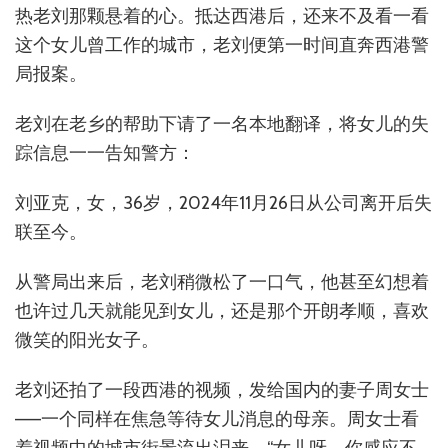
热老刘那颗悬着的心。抵达西港后，还来不及看一看
这个女儿曾工作的城市，老刘便第一时间直奔西港警
局报案。
老刘在老乡的帮助下请了一名本地翻译，将女儿的失
踪信息一一告知警方：
刘亚克，女，36岁，2024年11月26日从公司离开后失
联至今。
从警局出来后，老刘稍微松了一口气，他甚至幻想着
也许过几天就能见到女儿，还是那个开朗孝顺，喜欢
微笑的阳光女子。
老刘还拍了一段西港的视频，发给国内的妻子周女士
——一个同样在焦急等待女儿消息的母亲。周女士看
着视频中的城市街景流出泪来，“女儿呀，你感应不