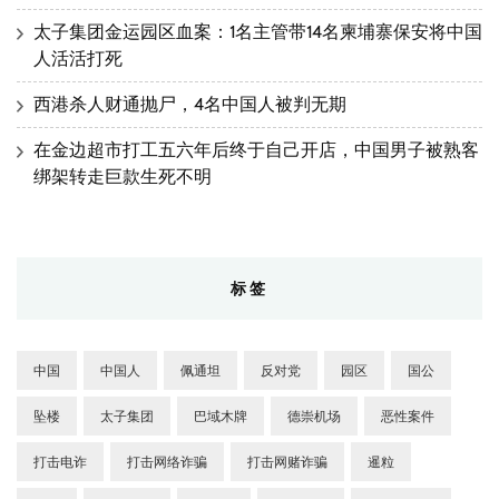
太子集团金运园区血案：1名主管带14名柬埔寨保安将中国
人活活打死
西港杀人财通抛尸，4名中国人被判无期
在金边超市打工五六年后终于自己开店，中国男子被熟客
绑架转走巨款生死不明
标签
中国
中国人
佩通坦
反对党
园区
国公
坠楼
太子集团
巴域木牌
德崇机场
恶性案件
打击电诈
打击网络诈骗
打击网赌诈骗
暹粒