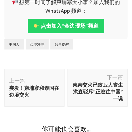
想第一时间了解柬埔寨大小事？加入我们的
WhatsApp 频道：
点击加入“金边现场”频道
中国人
边境冲突
领事提醒
博
下一篇
文
上一篇
柬泰交火已致12人丧生
突发！柬埔寨和泰国在
导
洪森驳斥“正逃往中国”
边境交火
航
一说
你可能也会喜欢...