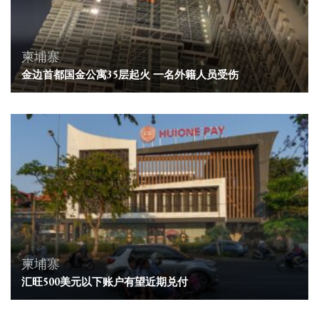
柬埔寨
金边首都国金公寓35层起火 一名外籍人员受伤
柬埔寨
汇旺500美元以下账户有望近期兑付