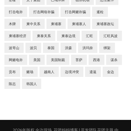
打击电诈
打击网络诈骗
打击网赌诈骗
暹粒
木牌
柬中关系
柬埔寨
柬埔寨人
柬埔寨政坛
柬埔寨经济
柬泰关系
柬泰边境
汇旺
汇旺风波
波哥山
波贝
泰国
洪森
洪玛奈
绑架
网赌电诈
美国
美国制裁
菩萨
西港
谋杀
贡布
赌场
越南人
边境冲突
遣返
金边
陈志
韩国人
2026年版权
金边现场
.
花团妈妈博客 | 开发团队
花团主题
.由