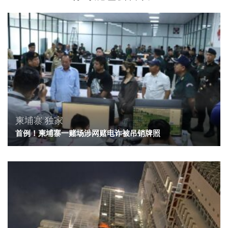
柬埔寨
独家
首例！柬埔寨一赌场涉网赌电诈被吊销牌照