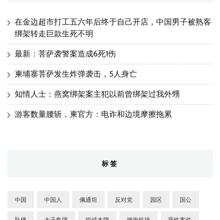
在金边超市打工五六年后终于自己开店，中国男子被熟客
绑架转走巨款生死不明
最新：菩萨袭警案造成6死1伤
柬埔寨菩萨发生炸弹袭击，5人身亡
知情人士：燕窝绑架案主犯以前曾绑架过我外甥
游客数量腰斩，柬官方：电诈和边境摩擦拖累
标签
中国
中国人
佩通坦
反对党
园区
国公
坠楼
太子集团
巴域木牌
德崇机场
恶性案件