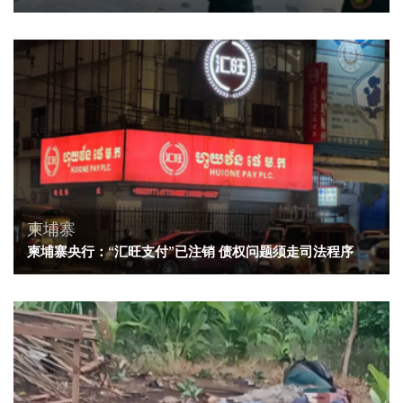
柬埔寨
柬埔寨央行：“汇旺支付”已注销 债权问题须走司法程序