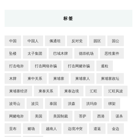
标签
中国
中国人
佩通坦
反对党
园区
国公
坠楼
太子集团
巴域木牌
德崇机场
恶性案件
打击电诈
打击网络诈骗
打击网赌诈骗
暹粒
木牌
柬中关系
柬埔寨
柬埔寨人
柬埔寨政坛
柬埔寨经济
柬泰关系
柬泰边境
汇旺
汇旺风波
波哥山
波贝
泰国
洪森
洪玛奈
绑架
网赌电诈
美国
美国制裁
菩萨
西港
谋杀
贡布
赌场
越南人
边境冲突
遣返
金边