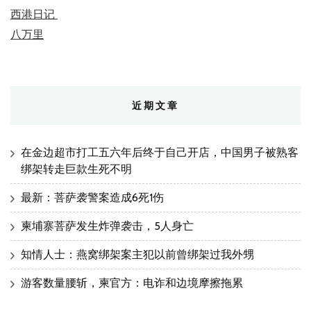
西港日记
八万里
近期文章
在金边超市打工五六年后终于自己开店，中国男子被熟客
绑架转走巨款生死不明
最新：菩萨袭警案造成6死1伤
柬埔寨菩萨发生炸弹袭击，5人身亡
知情人士：燕窝绑架案主犯以前曾绑架过我外甥
游客数量腰斩，柬官方：电诈和边境摩擦拖累