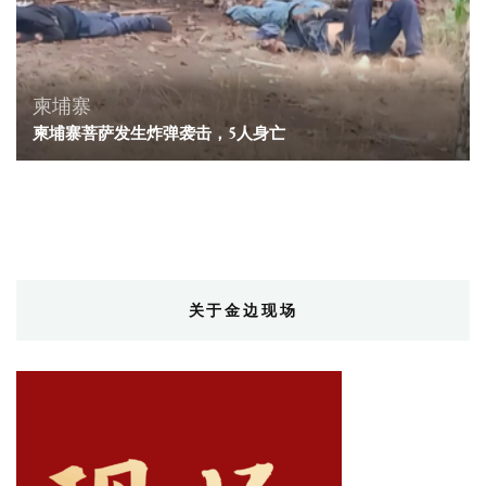
柬埔寨
柬埔寨菩萨发生炸弹袭击，5人身亡
关于金边现场