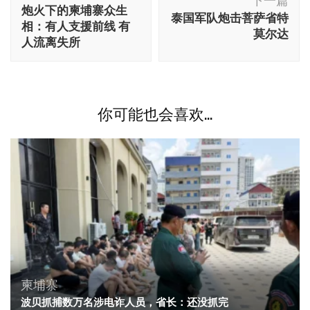
文
下一篇
炮火下的柬埔寨众生
泰国军队炮击菩萨省特
导
相：有人支援前线 有
莫尔达
航
人流离失所
你可能也会喜欢...
柬埔寨
波贝抓捕数万名涉电诈人员，省长：还没抓完