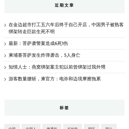
近期文章
在金边超市打工五六年后终于自己开店，中国男子被熟客
绑架转走巨款生死不明
最新：菩萨袭警案造成6死1伤
柬埔寨菩萨发生炸弹袭击，5人身亡
知情人士：燕窝绑架案主犯以前曾绑架过我外甥
游客数量腰斩，柬官方：电诈和边境摩擦拖累
标签
中国
中国人
佩通坦
反对党
园区
国公