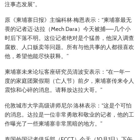
注事态发展”。
原《柬埔寨日报》主编科林·梅恩表示：“柬埔寨最无
畏的记者迈·达拉（Mech Dara）今天被捕——几个小
时后下落不明。这位记者绝对是个猛兽，他深入调查
腐败、人口贩卖等问题。所有与他共事的人都很喜欢
他，希望他能尽快获释。”
柬埔寨未来论坛客座研究员清波安表示：“在一年一
度的家庭团聚假期（亡人节）前夕，柬埔寨传来令人
震惊和心碎的消息。请释放达拉大哥。”
伦敦城市大学高级讲师尼尔·洛林表示：“这是个可怕
的消息。达拉是一位非常勇敢和敬业的记者，他的工
作曝光了一些柬埔寨非常黑暗的地方。”
泰国外国记者俱乐部（FCCT）今天（10月1日）下午