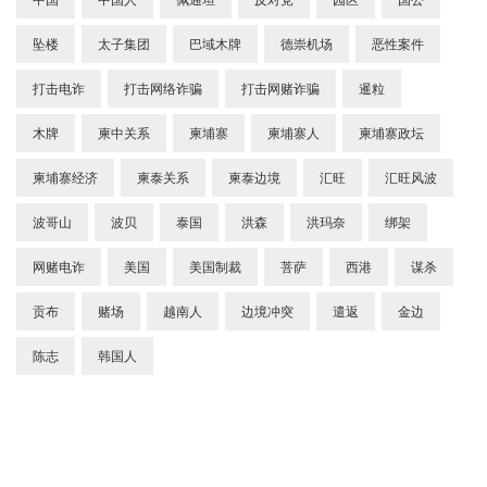
坠楼
太子集团
巴域木牌
德崇机场
恶性案件
打击电诈
打击网络诈骗
打击网赌诈骗
暹粒
木牌
柬中关系
柬埔寨
柬埔寨人
柬埔寨政坛
柬埔寨经济
柬泰关系
柬泰边境
汇旺
汇旺风波
波哥山
波贝
泰国
洪森
洪玛奈
绑架
网赌电诈
美国
美国制裁
菩萨
西港
谋杀
贡布
赌场
越南人
边境冲突
遣返
金边
陈志
韩国人