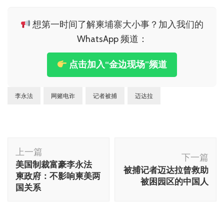
想第一时间了解柬埔寨大小事？加入我们的
WhatsApp 频道：
点击加入“金边现场”频道
李永法
网赌电诈
记者被捕
迈达拉
博
上一篇
文
下一篇
美国制裁富豪李永法
被捕记者迈达拉曾救助
导
柬政府：不影响柬美两
被困园区的中国人
航
国关系