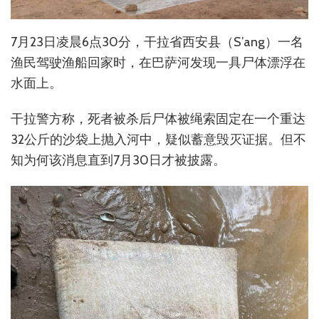
7月23日凌晨6点30分，干拉省西安县（S’ang）一名
渔民驾驶渔船回家时，在巴萨河发现一具尸体漂浮在
水面上。
干拉警方称，死者被杀后尸体被绳索固定在一个重达
32公斤的沙袋上抛入河中，疑似蓄意毁灭证据。但不
知为何该消息直到7月30日才被披露。