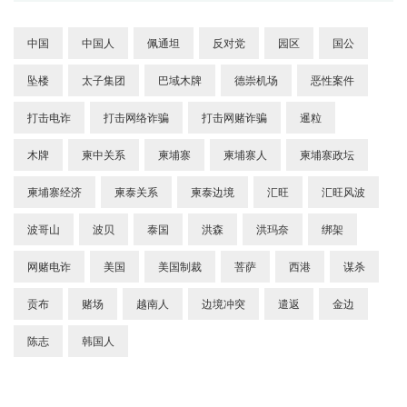
中国
中国人
佩通坦
反对党
园区
国公
坠楼
太子集团
巴域木牌
德崇机场
恶性案件
打击电诈
打击网络诈骗
打击网赌诈骗
暹粒
木牌
柬中关系
柬埔寨
柬埔寨人
柬埔寨政坛
柬埔寨经济
柬泰关系
柬泰边境
汇旺
汇旺风波
波哥山
波贝
泰国
洪森
洪玛奈
绑架
网赌电诈
美国
美国制裁
菩萨
西港
谋杀
贡布
赌场
越南人
边境冲突
遣返
金边
陈志
韩国人