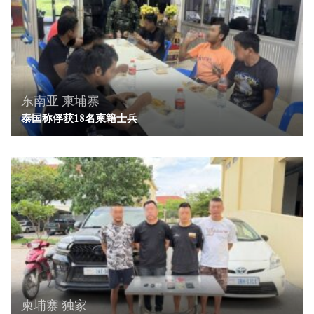
东南亚
柬埔寨
泰国称俘获18名柬籍士兵
柬埔寨
独家