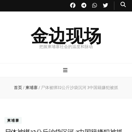
金边现场
把握柬埔寨社会的温度和脉动
首页
/
柬埔寨
/
尸体被绑32公斤沙袋沉河 3中国籍嫌犯被抓
柬埔寨