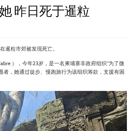
她 昨日死于暹粒
）在暹粒市郊被发现死亡。
rd-Fabre ），今年23岁，是一名柬埔寨非政府组织“为了微
nfant）的志愿者，她通过徒步、慢跑旅行为该组织筹款，支援有困