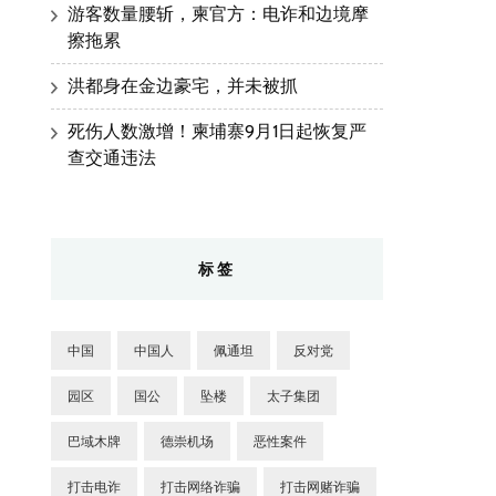
游客数量腰斩，柬官方：电诈和边境摩
擦拖累
洪都身在金边豪宅，并未被抓
死伤人数激增！柬埔寨9月1日起恢复严
查交通违法
标签
中国
中国人
佩通坦
反对党
园区
国公
坠楼
太子集团
巴域木牌
德崇机场
恶性案件
打击电诈
打击网络诈骗
打击网赌诈骗