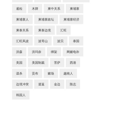
暹粒
木牌
柬中关系
柬埔寨
柬埔寨人
柬埔寨政坛
柬埔寨经济
柬泰关系
柬泰边境
汇旺
汇旺风波
波哥山
波贝
泰国
洪森
洪玛奈
绑架
网赌电诈
美国
美国制裁
菩萨
西港
谋杀
贡布
赌场
越南人
边境冲突
遣返
金边
陈志
韩国人