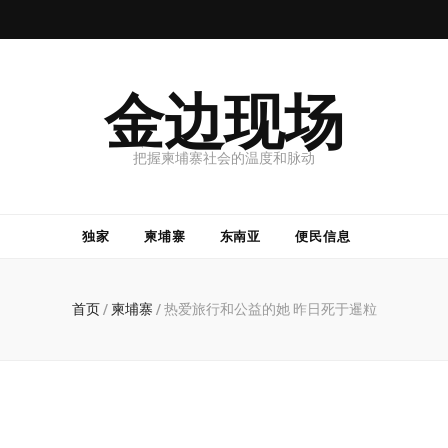
金边现场
把握柬埔寨社会的温度和脉动
独家
柬埔寨
东南亚
便民信息
首页
/
柬埔寨
/
热爱旅行和公益的她 昨日死于暹粒