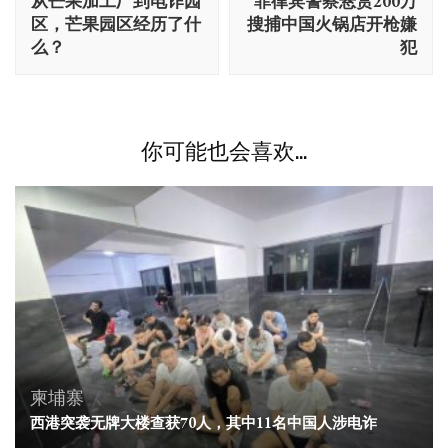
从芒果加工厂到电诈园
菲律宾警察悬赏200万
导
区，芒果园区经历了什
搜捕中国火锅店开枪嫌
航
么？
犯
你可能也会喜欢...
柬埔寨
西港突袭无牌大楼查获70人，其中11名中国人涉电诈