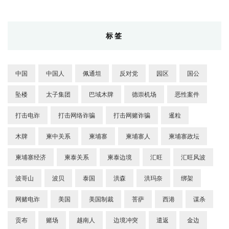
标签
中国
中国人
佩通坦
反对党
园区
国公
坠楼
太子集团
巴域木牌
德崇机场
恶性案件
打击电诈
打击网络诈骗
打击网赌诈骗
暹粒
木牌
柬中关系
柬埔寨
柬埔寨人
柬埔寨政坛
柬埔寨经济
柬泰关系
柬泰边境
汇旺
汇旺风波
波哥山
波贝
泰国
洪森
洪玛奈
绑架
网赌电诈
美国
美国制裁
菩萨
西港
谋杀
贡布
赌场
越南人
边境冲突
遣返
金边