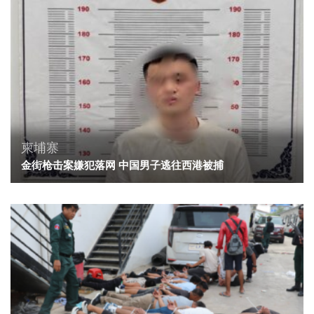
柬埔寨
金街枪击案嫌犯落网 中国男子逃往西港被捕