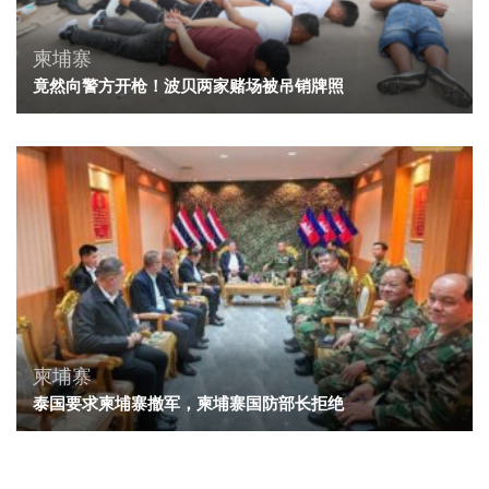
柬埔寨
竟然向警方开枪！波贝两家赌场被吊销牌照
柬埔寨
泰国要求柬埔寨撤军，柬埔寨国防部长拒绝