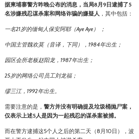
据柬埔寨警方昨晚公布的消息，当局8月9日逮捕了5
名涉嫌残忍谋杀案和网络诈骗的嫌疑人
，其中包括：
一名21岁的缅甸人保安阿耶（
Aye Aye
） ；
中国主管魏欢莫（音译，下同），1984年出生；
园区会所老板赵阳龙，1987年出生；
25岁的网络公司员工刘龙福；
缪三江，
1992年出生。
需要注意的是，
警方并没有明确提及垃圾桶抛尸案，
仅表示上述5人是因为一起残忍的谋杀案被捕。
而在警方逮捕这5个人之后的第二天（8月10日），波