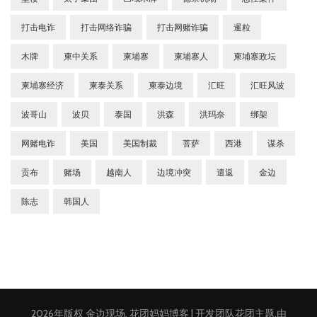
打击电诈
打击网络诈骗
打击网赌诈骗
暹粒
木牌
柬中关系
柬埔寨
柬埔寨人
柬埔寨政坛
柬埔寨经济
柬泰关系
柬泰边境
汇旺
汇旺风波
波哥山
波贝
泰国
洪森
洪玛奈
绑架
网赌电诈
美国
美国制裁
菩萨
西港
谋杀
贡布
赌场
越南人
边境冲突
遣返
金边
陈志
韩国人
2026年版权
金边现场
.
花团妈妈博客 | 开发团队
花团主题
.由