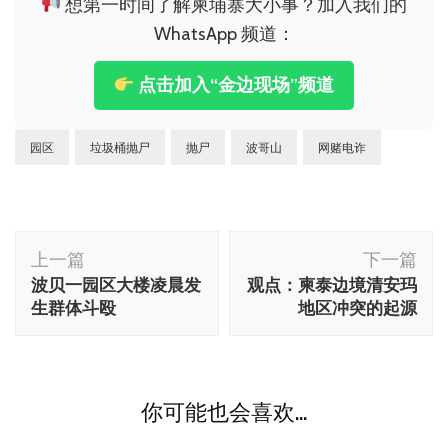
想第一时间了解柬埔寨大小事？加入我们的
WhatsApp 频道：
点击加入“金边现场”频道
园区
垃圾桶抛尸
抛尸
波哥山
网赌电诈
博
上一篇
下一篇
文
波贝一园区大楼凌晨发
观点：柬泰边境清安玛
导
生群体斗殴
地区冲突的起源
航
你可能也会喜欢...