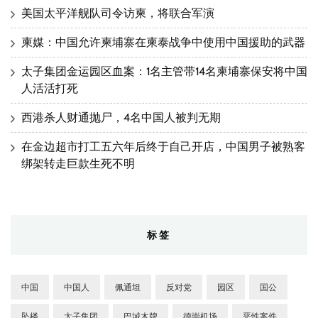
美国太平洋舰队司令访柬，将联合军演
柬媒：中国允许柬埔寨在柬泰战争中使用中国援助的武器
太子集团金运园区血案：1名主管带14名柬埔寨保安将中国
人活活打死
西港杀人财通抛尸，4名中国人被判无期
在金边超市打工五六年后终于自己开店，中国男子被熟客
绑架转走巨款生死不明
标签
中国
中国人
佩通坦
反对党
园区
国公
坠楼
太子集团
巴域木牌
德崇机场
恶性案件