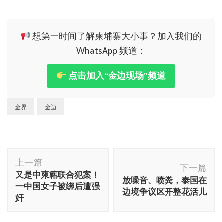
想第一时间了解柬埔寨大小事？加入我们的
WhatsApp 频道：
点击加入“金边现场”频道
金界
金边
博
上一篇
文
下一篇
又是中柬籍联合犯案！
放噪音、喷粪，泰国在
导
一中国女子被绑后遭强
边境争议区开整花活儿
航
奸