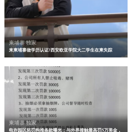
柬埔寨
独家
来柬埔寨做学历认证?西安欧亚学院大二学生在柬失踪
柬埔寨
独家
电诈园区惩罚狗推条款曝光：与外界接触最高罚5万美金，