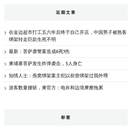
近期文章
在金边超市打工五六年后终于自己开店，中国男子被熟客
绑架转走巨款生死不明
最新：菩萨袭警案造成6死1伤
柬埔寨菩萨发生炸弹袭击，5人身亡
知情人士：燕窝绑架案主犯以前曾绑架过我外甥
游客数量腰斩，柬官方：电诈和边境摩擦拖累
标签