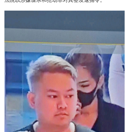
法院以涉嫌谋杀和抢劫罪对其签发逮捕令。