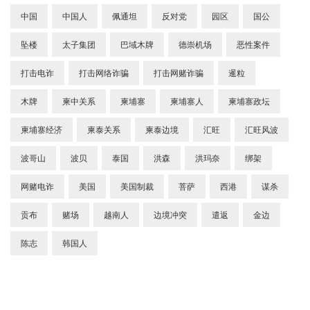
中国
中国人
佩通坦
反对党
园区
国公
坠楼
太子集团
巴域木牌
德崇机场
恶性案件
打击电诈
打击网络诈骗
打击网赌诈骗
暹粒
木牌
柬中关系
柬埔寨
柬埔寨人
柬埔寨政坛
柬埔寨经济
柬泰关系
柬泰边境
汇旺
汇旺风波
波哥山
波贝
泰国
洪森
洪玛奈
绑架
网赌电诈
美国
美国制裁
菩萨
西港
谋杀
贡布
赌场
越南人
边境冲突
遣返
金边
陈志
韩国人