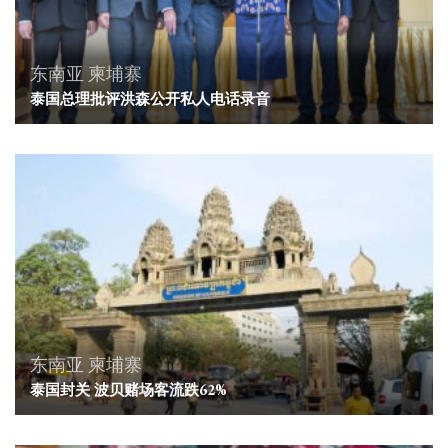
东南亚
柬埔寨
泰国总理批评洪森公开私人电话录音
东南亚
柬埔寨
泰国封关 波贝赌场客流跌62%