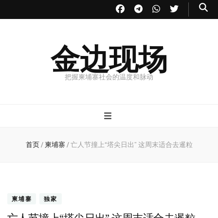
金边现场
把握柬埔寨社会的温度和脉动
首页
/
柬埔寨
/
亡人节撞上“塔尖日出” 这周末适合去暹粒
柬埔寨
独家