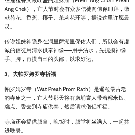
在暹粒香火最旺盛的姐妹庙（Preah Ang Chom Preah
Ang Chek），亡人节时会有众多信徒向佛像叩拜，敬
献荷花、香蕉、椰子、茉莉花环等，据说这里许愿最
灵。
传说姐妹神隐身在洞里萨湖里保佑人们，所以会有虔
诚的信徒用清水供奉神像——用手沾水，先抚摸神像
手、脚，再摸自己的头部，以求好运。
3、去帕罗姆罗寺祈福
帕罗姆罗寺（Wat Preah Prom Rath）是暹粒最古老
的寺庙之一，亡人节那天将有柬埔寨人带着糯米饭、
糕点、香去到寺庙供奉，然后请求僧侣祈福。
寺庙还会提供膳食，晚饭时，膳堂将坐满人，一起共
进晚餐。