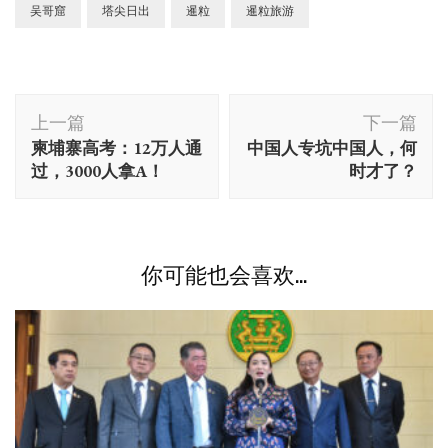
吴哥窟
塔尖日出
暹粒
暹粒旅游
博
上一篇
下一篇
文
柬埔寨高考：12万人通
中国人专坑中国人，何
导
过，3000人拿A！
时才了？
航
你可能也会喜欢...