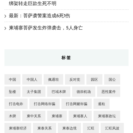
绑架转走巨款生死不明
最新：菩萨袭警案造成6死1伤
柬埔寨菩萨发生炸弹袭击，5人身亡
标签
中国
中国人
佩通坦
反对党
园区
国公
坠楼
太子集团
巴域木牌
德崇机场
恶性案件
打击电诈
打击网络诈骗
打击网赌诈骗
暹粒
木牌
柬中关系
柬埔寨
柬埔寨人
柬埔寨政坛
柬埔寨经济
柬泰关系
柬泰边境
汇旺
汇旺风波