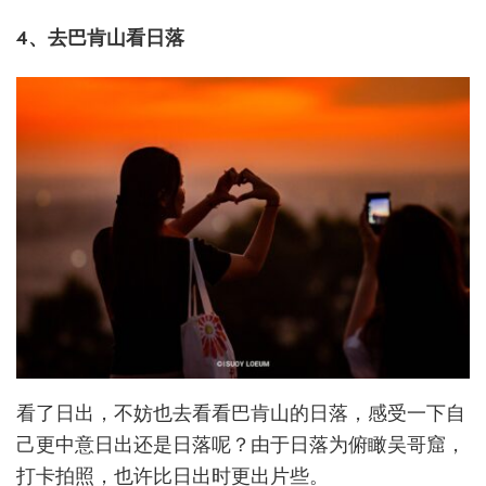
4、去巴肯山看日落
看了日出，不妨也去看看巴肯山的日落，感受一下自
己更中意日出还是日落呢？由于日落为俯瞰吴哥窟，
打卡拍照，也许比日出时更出片些。