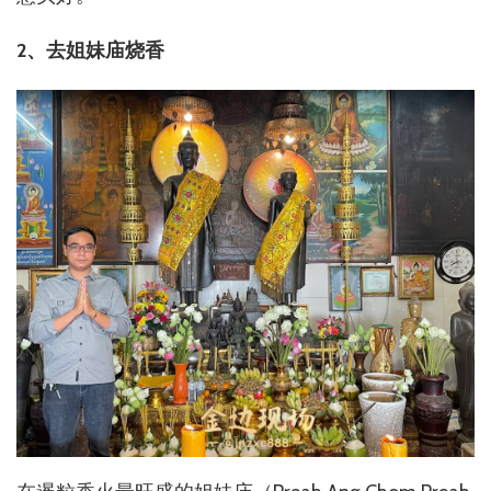
2、去姐妹庙烧香