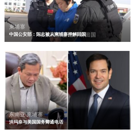
柬埔寨
中国公安部：陈志被从柬埔寨押解回国
东南亚
柬埔寨
洪玛奈与美国国务卿通电话