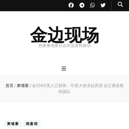
金边现场
把握柬埔寨社会的温度和脉动
首页
/
柬埔寨
/
金贝4印度人已获救：印度大使亲赴西港 设立紧急救
助团队
柬埔寨
档案馆