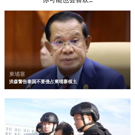
柬埔寨
洪森警告泰国不要侵占柬埔寨领土