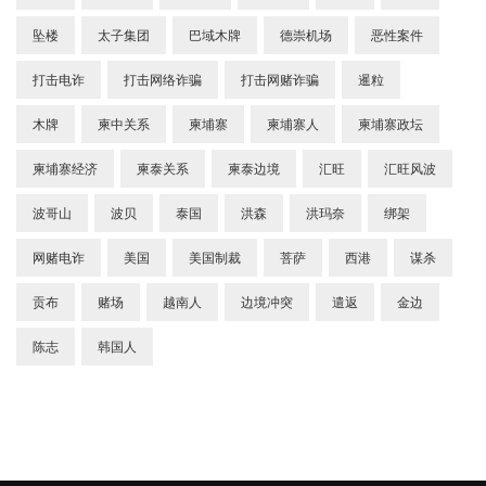
坠楼
太子集团
巴域木牌
德崇机场
恶性案件
打击电诈
打击网络诈骗
打击网赌诈骗
暹粒
木牌
柬中关系
柬埔寨
柬埔寨人
柬埔寨政坛
柬埔寨经济
柬泰关系
柬泰边境
汇旺
汇旺风波
波哥山
波贝
泰国
洪森
洪玛奈
绑架
网赌电诈
美国
美国制裁
菩萨
西港
谋杀
贡布
赌场
越南人
边境冲突
遣返
金边
陈志
韩国人