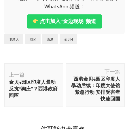
WhatsApp 频道：
点击加入“金边现场”频道
印度人
园区
西港
金贝4
博
下一篇
文
上一篇
西港金贝4园区印度人
金贝4园区印度人暴动
导
暴动后续：印度大使馆
反抗“狗庄”？西港政府
航
紧急行动 安排受害者
回应
快速回国
你可能也会喜欢...