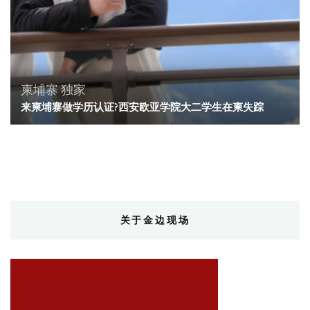
柬埔寨
独家
来柬埔寨做学历认证?西安欧亚学院大二学生在柬失踪
关于金边现场