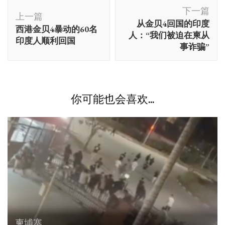
博
下一篇
文
上一篇
从金贝4回国的印度
西港金贝4暴动的60名
导
人：“我们被迫在柬从
印度人顺利回国
航
事诈骗”
你可能也会喜欢...
柬埔寨