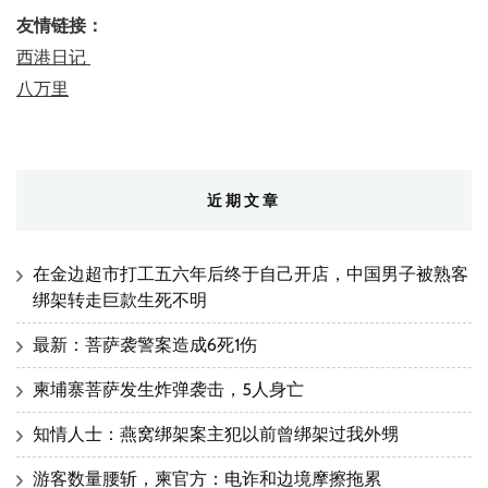
友情链接：
西港日记
八万里
近期文章
在金边超市打工五六年后终于自己开店，中国男子被熟客
绑架转走巨款生死不明
最新：菩萨袭警案造成6死1伤
柬埔寨菩萨发生炸弹袭击，5人身亡
知情人士：燕窝绑架案主犯以前曾绑架过我外甥
游客数量腰斩，柬官方：电诈和边境摩擦拖累