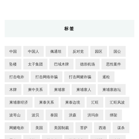
标签
中国
中国人
佩通坦
反对党
园区
国公
坠楼
太子集团
巴域木牌
德崇机场
恶性案件
打击电诈
打击网络诈骗
打击网赌诈骗
暹粒
木牌
柬中关系
柬埔寨
柬埔寨人
柬埔寨政坛
柬埔寨经济
柬泰关系
柬泰边境
汇旺
汇旺风波
波哥山
波贝
泰国
洪森
洪玛奈
绑架
网赌电诈
美国
美国制裁
菩萨
西港
谋杀