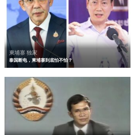
柬埔寨
独家
泰国断电，柬埔寨到底怕不怕？