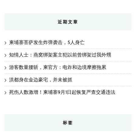
近期文章
柬埔寨菩萨发生炸弹袭击，5人身亡
知情人士：燕窝绑架案主犯以前曾绑架过我外甥
游客数量腰斩，柬官方：电诈和边境摩擦拖累
洪都身在金边豪宅，并未被抓
死伤人数激增！柬埔寨9月1日起恢复严查交通违法
标签