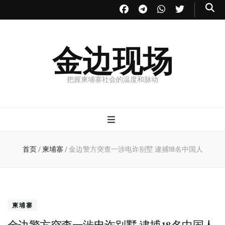
金边现场
把握柬埔寨社会的温度和脉动
首页
/
柬埔寨
/
金边警方突查一涉电诈别墅 逮捕18名中国人
柬埔寨