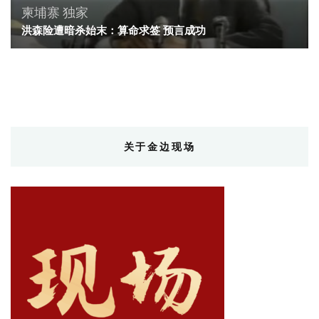
柬埔寨
独家
洪森险遭暗杀始末：算命求签 预言成功
关于金边现场