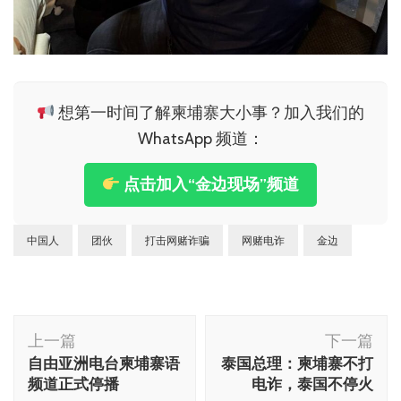
想第一时间了解柬埔寨大小事？加入我们的
WhatsApp 频道：
点击加入“金边现场”频道
中国人
团伙
打击网赌诈骗
网赌电诈
金边
博
上一篇
下一篇
文
自由亚洲电台柬埔寨语
泰国总理：柬埔寨不打
导
频道正式停播
电诈，泰国不停火