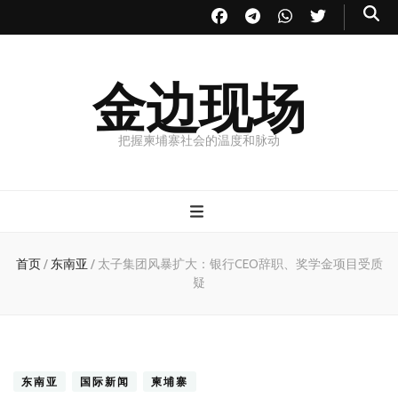
金边现场
把握柬埔寨社会的温度和脉动
首页
/
东南亚
/
太子集团风暴扩大：银行CEO辞职、奖学金项目受质
疑
东南亚
国际新闻
柬埔寨