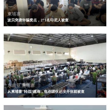
柬埔寨
波贝突袭诈骗窝点，271名印尼人被查
东南亚
柬埔寨
从柬埔寨“转战”越南，电诈团伙还没开张就被查