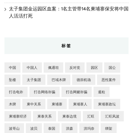
太子集团金运园区血案：1名主管带14名柬埔寨保安将中国
人活活打死
标签
中国
中国人
佩通坦
反对党
园区
国公
坠楼
太子集团
巴域木牌
德崇机场
恶性案件
打击电诈
打击网络诈骗
打击网赌诈骗
暹粒
木牌
柬中关系
柬埔寨
柬埔寨人
柬埔寨政坛
柬埔寨经济
柬泰关系
柬泰边境
汇旺
汇旺风波
波哥山
波贝
泰国
洪森
洪玛奈
绑架