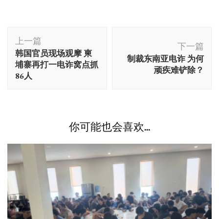
博
上一篇
文
下一篇
韩国官员现场观摩 柬
制裁东南亚电诈 为何
导
埔寨再打一电诈窝点抓
顽疾难铲除？
航
86人
你可能也会喜欢...