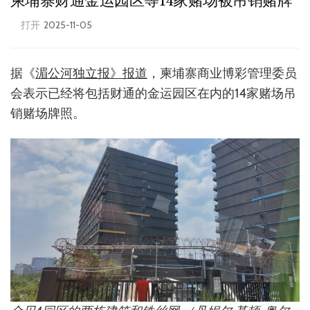
柬埔寨财通金运园区等14家赌场被吊销赌牌
打开
2025-11-05
据《
湄公河独立报》报道
，柬埔寨商业博彩管理委员
会表示已经将包括财通的金运园区在内的14家赌场吊
销赌场牌照。