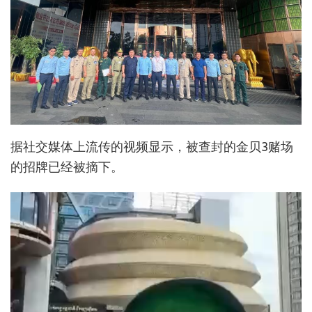
据社交媒体上流传的视频显示，被查封的金贝3赌场
的招牌已经被摘下。