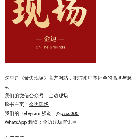
这里是《金边现场》官方网站，把握柬埔寨社会的温度与脉
动。
我们的微信公众号：金边现场
脸书主页：
金边现场
我们的 Telegram 频道：
@jpzxc888
WhatsApp 频道：
金边现场资讯台