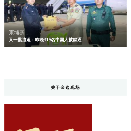
柬埔寨
又一批遣返：昨晚319名中国人被驱逐
关于金边现场