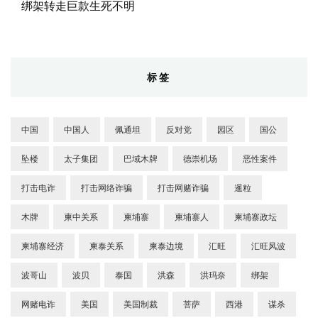
绑架转走巨款生死不明
标签
中国
中国人
佩通坦
反对党
园区
国公
坠楼
太子集团
巴域木牌
德崇机场
恶性案件
打击电诈
打击网络诈骗
打击网赌诈骗
暹粒
木牌
柬中关系
柬埔寨
柬埔寨人
柬埔寨政坛
柬埔寨经济
柬泰关系
柬泰边境
汇旺
汇旺风波
波哥山
波贝
泰国
洪森
洪玛奈
绑架
网赌电诈
美国
美国制裁
菩萨
西港
谋杀