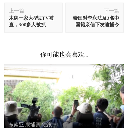
博
上一篇
下一篇
文
木牌一家大型KTV被
泰国对李永法及3名中
导
查，300多人被抓
国籍亲信下发逮捕令
航
你可能也会喜欢...
东南亚
柬埔寨
独家