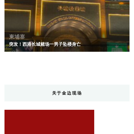
柬埔寨
突发！西港长城赌场一男子坠楼身亡
关于金边现场