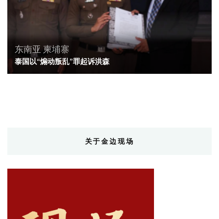
东南亚
柬埔寨
泰国以“煽动叛乱”罪起诉洪森
关于金边现场