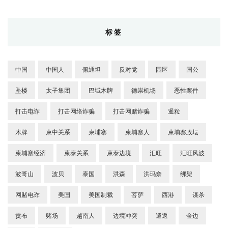
标签
中国
中国人
佩通坦
反对党
园区
国公
坠楼
太子集团
巴域木牌
德崇机场
恶性案件
打击电诈
打击网络诈骗
打击网赌诈骗
暹粒
木牌
柬中关系
柬埔寨
柬埔寨人
柬埔寨政坛
柬埔寨经济
柬泰关系
柬泰边境
汇旺
汇旺风波
波哥山
波贝
泰国
洪森
洪玛奈
绑架
网赌电诈
美国
美国制裁
菩萨
西港
谋杀
贡布
赌场
越南人
边境冲突
遣返
金边