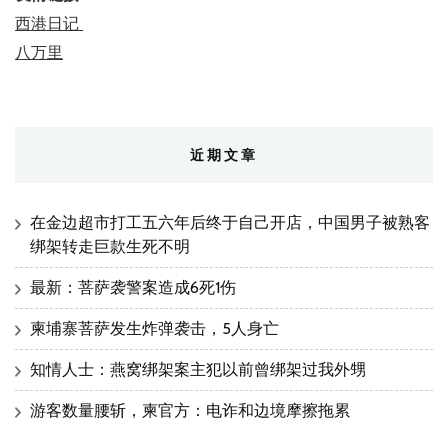
西港日记
八万里
近期文章
在金边超市打工五六年后终于自己开店，中国男子被熟客
绑架转走巨款生死不明
最新：菩萨袭警案造成6死1伤
柬埔寨菩萨发生炸弹袭击，5人身亡
知情人士：燕窝绑架案主犯以前曾绑架过我外甥
游客数量腰斩，柬官方：电诈和边境摩擦拖累