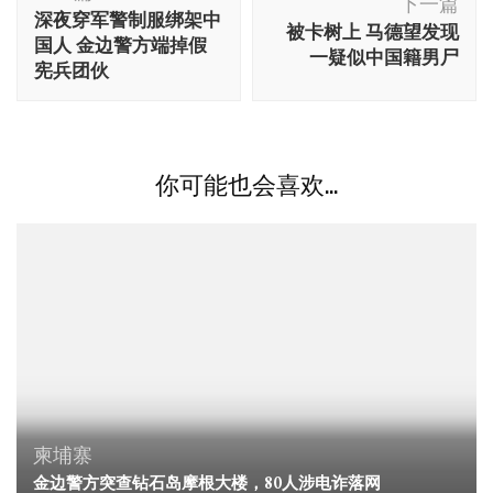
文
下一篇
深夜穿军警制服绑架中
被卡树上 马德望发现
导
国人 金边警方端掉假
一疑似中国籍男尸
航
宪兵团伙
你可能也会喜欢...
柬埔寨
金边警方突查钻石岛摩根大楼，80人涉电诈落网