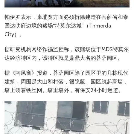
帕伊罗表示，柬埔寨方面必须拆除建造在菩萨省和泰
国达叻府边境的赌场“特莫尔达城”（Thmorda
City）。
据研究机构网络诈骗监控称，该赌场位于MDS特莫尔
达经济特区内，该特区就是鼎鼎大名的菩萨园区。
据《南风窗》报道，菩萨园区除了园区里的几栋现代
建筑，周围是大山和村落，很隐蔽。园区筑起高墙，
墙上装着铁丝网。墙里墙外，有保安24小时巡逻。