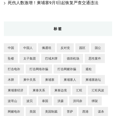
死伤人数激增！柬埔寨9月1日起恢复严查交通违法
标签
中国
中国人
佩通坦
反对党
园区
国公
坠楼
太子集团
巴域木牌
德崇机场
恶性案件
打击电诈
打击网络诈骗
打击网赌诈骗
暹粒
木牌
柬中关系
柬埔寨
柬埔寨人
柬埔寨政坛
柬埔寨经济
柬泰关系
柬泰边境
汇旺
汇旺风波
波哥山
波贝
泰国
洪森
洪玛奈
绑架
网赌电诈
美国
美国制裁
菩萨
西港
谋杀