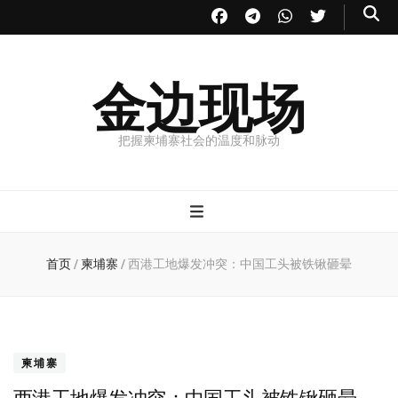
金边现场
把握柬埔寨社会的温度和脉动
首页
/
柬埔寨
/
西港工地爆发冲突：中国工头被铁锹砸晕
柬埔寨