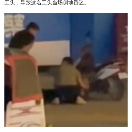
工头，导致这名工头当场倒地昏迷。