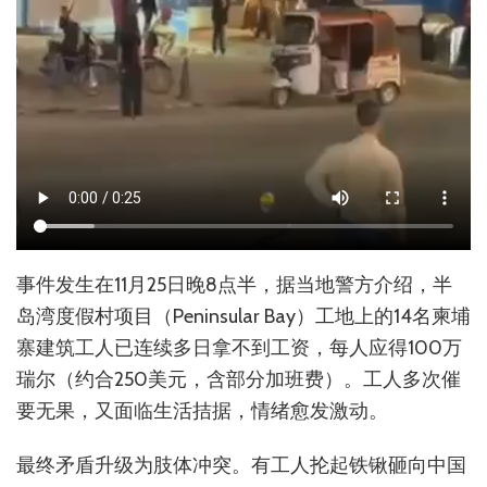
事件发生在11月25日晚8点半，据当地警方介绍，半
岛湾度假村项目（Peninsular Bay）工地上的14名柬埔
寨建筑工人已连续多日拿不到工资，每人应得100万
瑞尔（约合250美元，含部分加班费）。工人多次催
要无果，又面临生活拮据，情绪愈发激动。
最终矛盾升级为肢体冲突。有工人抡起铁锹砸向中国