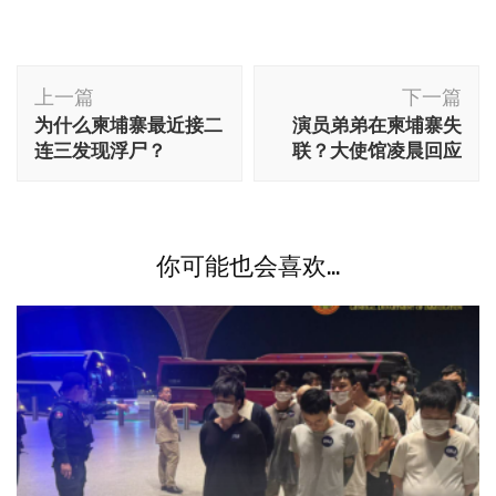
博
上一篇
下一篇
文
为什么柬埔寨最近接二
演员弟弟在柬埔寨失
导
连三发现浮尸？
联？大使馆凌晨回应
航
你可能也会喜欢...