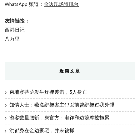
WhatsApp 频道：
金边现场资讯台
友情链接：
西港日记
八万里
近期文章
柬埔寨菩萨发生炸弹袭击，5人身亡
知情人士：燕窝绑架案主犯以前曾绑架过我外甥
游客数量腰斩，柬官方：电诈和边境摩擦拖累
洪都身在金边豪宅，并未被抓