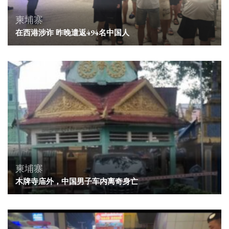
柬埔寨
在西港涉诈 昨晚遣返494名中国人
柬埔寨
木牌寺庙外，中国男子车内离奇身亡