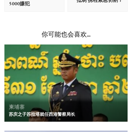
抵制 携程紧急切割？
航
5000嫌犯
你可能也会喜欢...
柬埔寨
苏庆之子苏拉塔就任西港警察局长