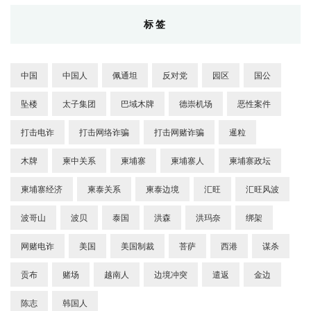
标签
中国
中国人
佩通坦
反对党
园区
国公
坠楼
太子集团
巴域木牌
德崇机场
恶性案件
打击电诈
打击网络诈骗
打击网赌诈骗
暹粒
木牌
柬中关系
柬埔寨
柬埔寨人
柬埔寨政坛
柬埔寨经济
柬泰关系
柬泰边境
汇旺
汇旺风波
波哥山
波贝
泰国
洪森
洪玛奈
绑架
网赌电诈
美国
美国制裁
菩萨
西港
谋杀
贡布
赌场
越南人
边境冲突
遣返
金边
陈志
韩国人