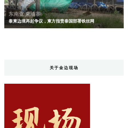
东南亚
柬埔寨
泰柬边境再起争议，柬方指责泰国部署铁丝网
关于金边现场