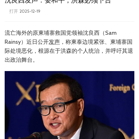
沈良西发声：要和平，洪森必须下台
打开
2025-12-19
流亡海外的原柬埔寨救国党领袖沈良西（Sam
Rainsy）近日公开
发声
，称柬泰边境紧张、柬埔寨国
际处境恶化，根源在于洪森的个人统治，并呼吁其退
出政治舞台。