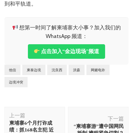
到和平轨道。
想第一时间了解柬埔寨大小事？加入我们的
WhatsApp 频道：
点击加入“金边现场”频道
他信
柬泰边境
沈良西
洪森
网赌电诈
边境冲突
博
上一篇
文
下一篇
柬埔寨6个月打诈成
“柬埔寨游”遭中国网民
导
绩：抓168名主犯 近