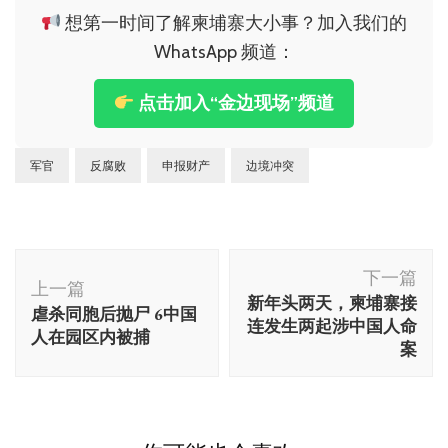
想第一时间了解柬埔寨大小事？加入我们的
WhatsApp 频道：
点击加入“金边现场”频道
军官
反腐败
申报财产
边境冲突
博
下一篇
文
上一篇
新年头两天，柬埔寨接
虐杀同胞后抛尸 6中国
导
连发生两起涉中国人命
人在园区内被捕
航
案