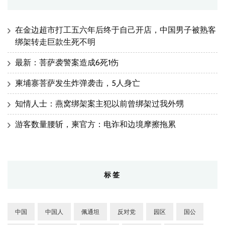
在金边超市打工五六年后终于自己开店，中国男子被熟客
绑架转走巨款生死不明
最新：菩萨袭警案造成6死1伤
柬埔寨菩萨发生炸弹袭击，5人身亡
知情人士：燕窝绑架案主犯以前曾绑架过我外甥
游客数量腰斩，柬官方：电诈和边境摩擦拖累
标签
中国
中国人
佩通坦
反对党
园区
国公