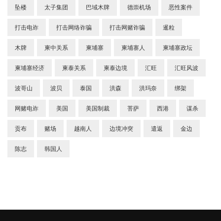
坠楼
太子集团
巴域木牌
德崇机场
恶性案件
打击电诈
打击网络诈骗
打击网赌诈骗
暹粒
木牌
柬中关系
柬埔寨
柬埔寨人
柬埔寨政坛
柬埔寨经济
柬泰关系
柬泰边境
汇旺
汇旺风波
波哥山
波贝
泰国
洪森
洪玛奈
绑架
网赌电诈
美国
美国制裁
菩萨
西港
谋杀
贡布
赌场
越南人
边境冲突
遣返
金边
陈志
韩国人