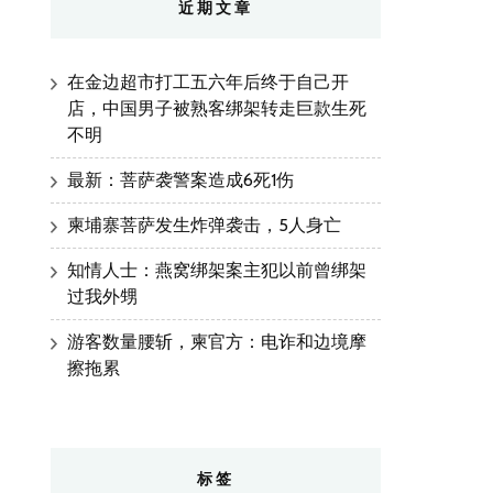
近期文章
在金边超市打工五六年后终于自己开
店，中国男子被熟客绑架转走巨款生死
不明
最新：菩萨袭警案造成6死1伤
柬埔寨菩萨发生炸弹袭击，5人身亡
知情人士：燕窝绑架案主犯以前曾绑架
过我外甥
游客数量腰斩，柬官方：电诈和边境摩
擦拖累
标签