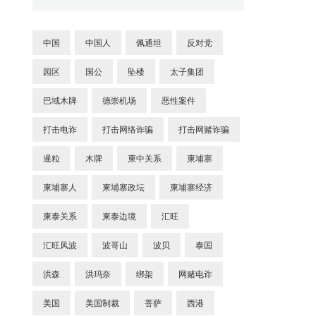
中国
中国人
佩通坦
反对党
园区
国公
坠楼
太子集团
巴域木牌
德崇机场
恶性案件
打击电诈
打击网络诈骗
打击网赌诈骗
暹粒
木牌
柬中关系
柬埔寨
柬埔寨人
柬埔寨政坛
柬埔寨经济
柬泰关系
柬泰边境
汇旺
汇旺风波
波哥山
波贝
泰国
洪森
洪玛奈
绑架
网赌电诈
美国
美国制裁
菩萨
西港