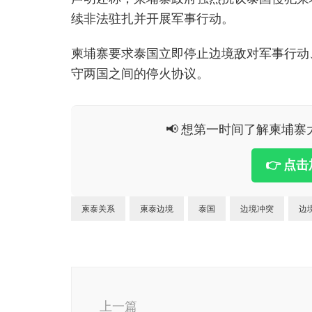
续非法驻扎并开展军事行动。
柬埔寨要求泰国立即停止边境敌对军事行动
守两国之间的停火协议。
📢 想第一时间了解柬埔寨大
👉 点
柬泰关系
柬泰边境
泰国
边境冲突
边
博
文
上一篇