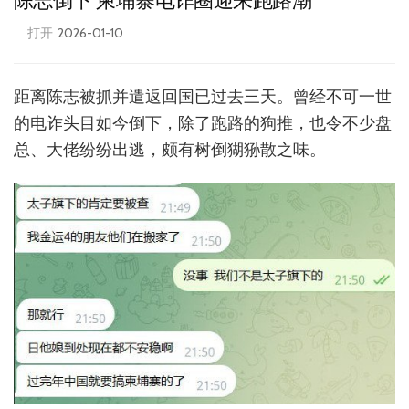
陈志倒下 柬埔寨电诈圈迎来跑路潮
打开
2026-01-10
距离陈志被抓并遣返回国已过去三天。曾经不可一世
的电诈头目如今倒下，除了跑路的狗推，也令不少盘
总、大佬纷纷出逃，颇有树倒猢狲散之味。