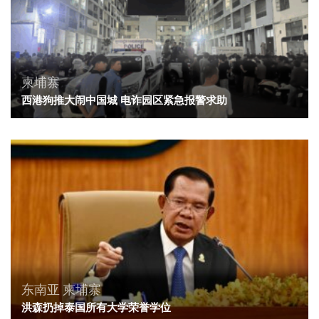
柬埔寨
西港狗推大闹中国城 电诈园区紧急报警求助
东南亚
柬埔寨
洪森扔掉泰国所有大学荣誉学位