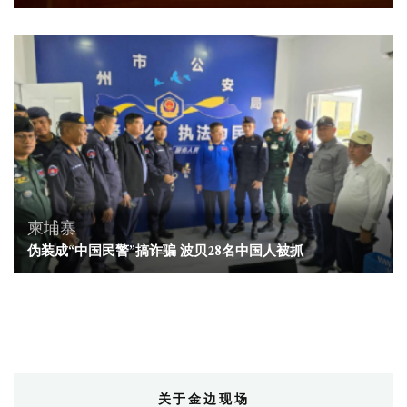
柬埔寨
伪装成“中国民警”搞诈骗 波贝28名中国人被抓
关于金边现场