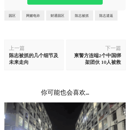
园区
网赌电诈
财通园区
陈志被抓
陈志遣返
博
上一篇
下一篇
文
陈志被抓的几个细节及
柬警方连端2个中国绑
导
未来走向
架团伙 10人被救
航
你可能也会喜欢...