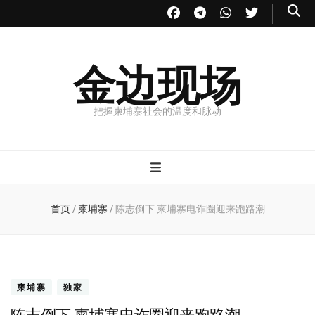
金边现场
把握柬埔寨社会的温度和脉动
首页
/
柬埔寨
/
陈志倒下 柬埔寨电诈圈迎来跑路潮
柬埔寨
独家