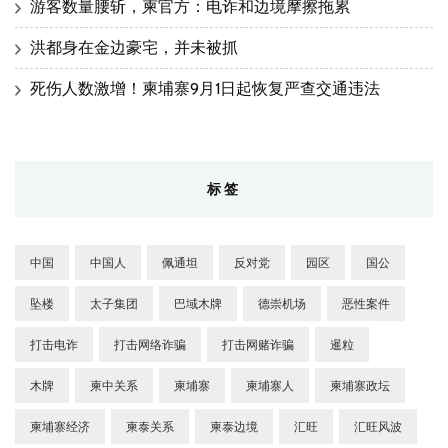
游客数量腰斩，柬官方：电诈和边境摩擦拖累
洪都身在金边豪宅，并未被抓
死伤人数激增！柬埔寨9月1日起恢复严查交通违法
标签
中国
中国人
佩通坦
反对党
园区
国公
坠楼
太子集团
巴域木牌
德崇机场
恶性案件
打击电诈
打击网络诈骗
打击网赌诈骗
暹粒
木牌
柬中关系
柬埔寨
柬埔寨人
柬埔寨政坛
柬埔寨经济
柬泰关系
柬泰边境
汇旺
汇旺风波