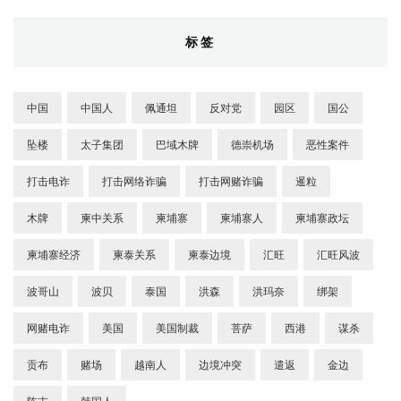
标签
中国
中国人
佩通坦
反对党
园区
国公
坠楼
太子集团
巴域木牌
德崇机场
恶性案件
打击电诈
打击网络诈骗
打击网赌诈骗
暹粒
木牌
柬中关系
柬埔寨
柬埔寨人
柬埔寨政坛
柬埔寨经济
柬泰关系
柬泰边境
汇旺
汇旺风波
波哥山
波贝
泰国
洪森
洪玛奈
绑架
网赌电诈
美国
美国制裁
菩萨
西港
谋杀
贡布
赌场
越南人
边境冲突
遣返
金边