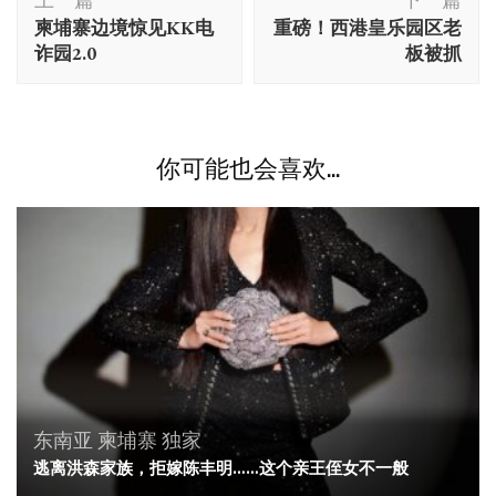
文
柬埔寨边境惊见KK电
重磅！西港皇乐园区老
导
诈园2.0
板被抓
航
你可能也会喜欢...
东南亚
柬埔寨
独家
逃离洪森家族，拒嫁陈丰明……这个亲王侄女不一般