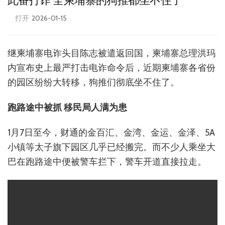
此番打诈 全柬埔寨的狗推都坐不住了
打开
2026-01-15
继柬埔寨电诈头目陈志被遣返回国，柬埔寨总理洪玛
内宣布史上最严打击电诈命令后，近期柬埔寨各省份
的园区纷纷大转移，狗推们彻底坐不住了。
跑路途中被抓 移民局人满为患
1月7日至今，财通的金百汇、金湾、金运、金泽、5A
小镇等太子旗下园区几乎已经搬完。而不少人乘坐大
巴在跑路途中便被警车拦下，警车开道直接拉走。