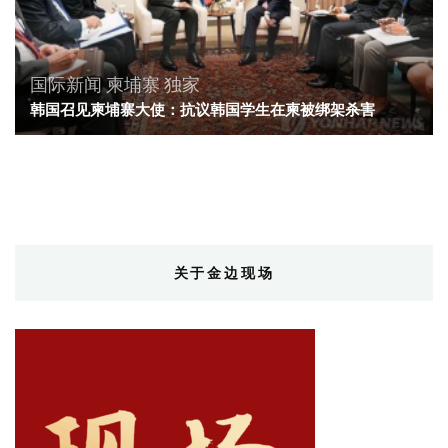
国际新闻
柬埔寨
独家
韩国召见柬埔寨大使：抗议韩国学生在柬被绑架杀害
关于金边现场