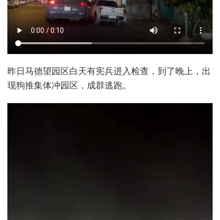
昨日马德望园区白天有宪兵进入检查，到了晚上，出
现狗推集体冲园区，成群逃跑。