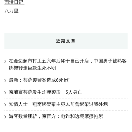
西港日记
八万里
近期文章
在金边超市打工五六年后终于自己开店，中国男子被熟客
绑架转走巨款生死不明
最新：菩萨袭警案造成6死1伤
柬埔寨菩萨发生炸弹袭击，5人身亡
知情人士：燕窝绑架案主犯以前曾绑架过我外甥
游客数量腰斩，柬官方：电诈和边境摩擦拖累