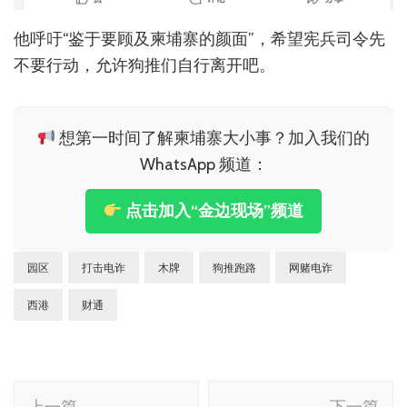
他呼吁“鉴于要顾及柬埔寨的颜面”，希望宪兵司令先
不要行动，允许狗推们自行离开吧。
想第一时间了解柬埔寨大小事？加入我们的
WhatsApp 频道：
点击加入“金边现场”频道
园区
打击电诈
木牌
狗推跑路
网赌电诈
西港
财通
博
上一篇
下一篇