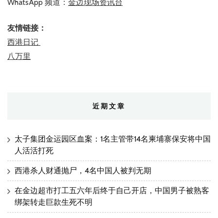
WhatsApp 频道：
金边现场资讯台
友情链接：
西港日记
八万里
近期文章
太子集团金运园区血案：1名主管带14名柬埔寨保安将中国
人活活打死
西港杀人财通抛尸，4名中国人被判无期
在金边超市打工五六年后终于自己开店，中国男子被熟客
绑架转走巨款生死不明