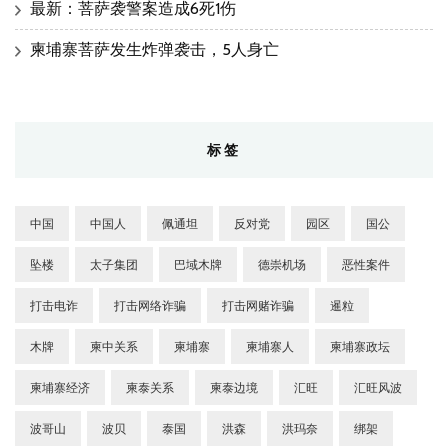
最新：菩萨袭警案造成6死1伤
柬埔寨菩萨发生炸弹袭击，5人身亡
标签
中国
中国人
佩通坦
反对党
园区
国公
坠楼
太子集团
巴域木牌
德崇机场
恶性案件
打击电诈
打击网络诈骗
打击网赌诈骗
暹粒
木牌
柬中关系
柬埔寨
柬埔寨人
柬埔寨政坛
柬埔寨经济
柬泰关系
柬泰边境
汇旺
汇旺风波
波哥山
波贝
泰国
洪森
洪玛奈
绑架