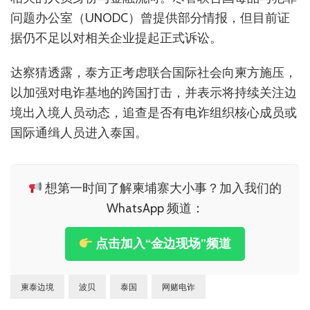
问题办公室（UNODC）曾提供部分情报，但目前证
据仍不足以对相关企业提起正式诉讼。
达察猜透露，泰方正考虑联合国际社会向柬方施压，
以加强对电诈基地的跨国打击，并表示将持续关注边
境出入境人员动态，追查是否有电诈组织核心成员或
国际通缉人员进入泰国。
想第一时间了解柬埔寨大小事？加入我们的
WhatsApp 频道：
点击加入“金边现场”频道
柬泰边境
波贝
泰国
网赌电诈