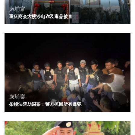
柬埔寨
重庆商会大楼涉电诈及毒品被查
柬埔寨
柴桢法院劫囚案：警方抓回所有嫌犯