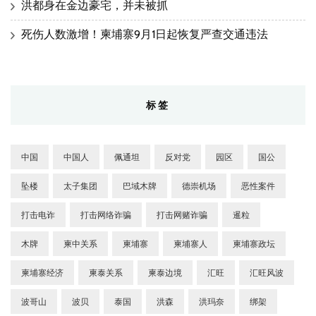
洪都身在金边豪宅，并未被抓
死伤人数激增！柬埔寨9月1日起恢复严查交通违法
标签
中国
中国人
佩通坦
反对党
园区
国公
坠楼
太子集团
巴域木牌
德崇机场
恶性案件
打击电诈
打击网络诈骗
打击网赌诈骗
暹粒
木牌
柬中关系
柬埔寨
柬埔寨人
柬埔寨政坛
柬埔寨经济
柬泰关系
柬泰边境
汇旺
汇旺风波
波哥山
波贝
泰国
洪森
洪玛奈
绑架