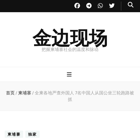
金边现场
把握柬埔寨社会的温度和脉动
首页
/
柬埔寨
/
全柬各地严查外国人 7名中国人从国公坐三轮跑路被
抓
柬埔寨
独家