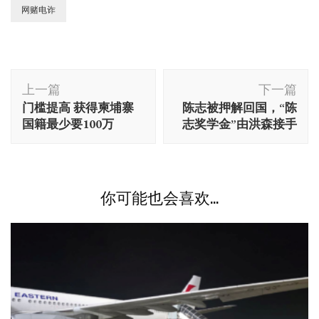
网赌电诈
博
上一篇
下一篇
文
门槛提高 获得柬埔寨
陈志被押解回国，“陈
导
国籍最少要100万
志奖学金”由洪森接手
航
你可能也会喜欢...