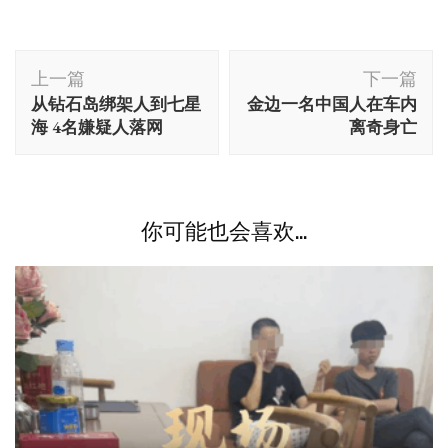
博
上一篇
下一篇
文
从钻石岛绑架人到七星
金边一名中国人在车内
导
海 4名嫌疑人落网
离奇身亡
航
你可能也会喜欢...