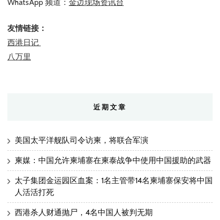
WhatsApp 频道：
金边现场资讯台
友情链接：
西港日记
八万里
近期文章
美国太平洋舰队司令访柬，将联合军演
柬媒：中国允许柬埔寨在柬泰战争中使用中国援助的武器
太子集团金运园区血案：1名主管带14名柬埔寨保安将中国
人活活打死
西港杀人财通抛尸，4名中国人被判无期