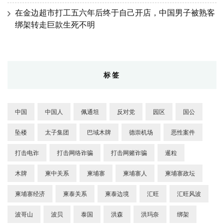
在金边超市打工五六年后终于自己开店，中国男子被熟客
绑架转走巨款生死不明
标签
中国
中国人
佩通坦
反对党
园区
国公
坠楼
太子集团
巴域木牌
德崇机场
恶性案件
打击电诈
打击网络诈骗
打击网赌诈骗
暹粒
木牌
柬中关系
柬埔寨
柬埔寨人
柬埔寨政坛
柬埔寨经济
柬泰关系
柬泰边境
汇旺
汇旺风波
波哥山
波贝
泰国
洪森
洪玛奈
绑架