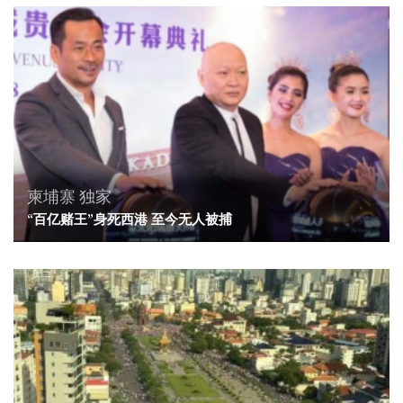
柬埔寨
独家
“百亿赌王”身死西港 至今无人被捕