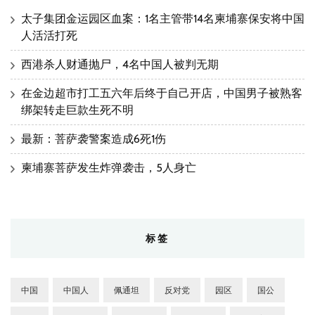
太子集团金运园区血案：1名主管带14名柬埔寨保安将中国
人活活打死
西港杀人财通抛尸，4名中国人被判无期
在金边超市打工五六年后终于自己开店，中国男子被熟客
绑架转走巨款生死不明
最新：菩萨袭警案造成6死1伤
柬埔寨菩萨发生炸弹袭击，5人身亡
标签
中国
中国人
佩通坦
反对党
园区
国公