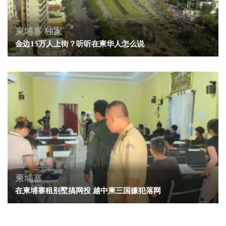
柬埔寨
独家
金边15万人上街？听听在柬华人怎么说
柬埔寨
在柬埔寨租别墅搞网投 越中柬三国嫌犯落网