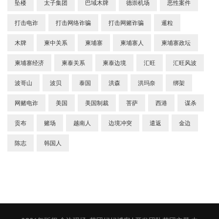
坠楼
太子集团
巴域木牌
德崇机场
恶性案件
打击电诈
打击网络诈骗
打击网赌诈骗
暹粒
木牌
柬中关系
柬埔寨
柬埔寨人
柬埔寨政坛
柬埔寨经济
柬泰关系
柬泰边境
汇旺
汇旺风波
波哥山
波贝
泰国
洪森
洪玛奈
绑架
网赌电诈
美国
美国制裁
菩萨
西港
谋杀
贡布
赌场
越南人
边境冲突
遣返
金边
陈志
韩国人