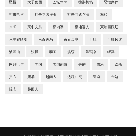
坠楼
太子集团
巴域木牌
德崇机场
恶性案件
打击电诈
打击网络诈骗
打击网赌诈骗
暹粒
木牌
柬中关系
柬埔寨
柬埔寨人
柬埔寨政坛
柬埔寨经济
柬泰关系
柬泰边境
汇旺
汇旺风波
波哥山
波贝
泰国
洪森
洪玛奈
绑架
网赌电诈
美国
美国制裁
菩萨
西港
谋杀
贡布
赌场
越南人
边境冲突
遣返
金边
陈志
韩国人