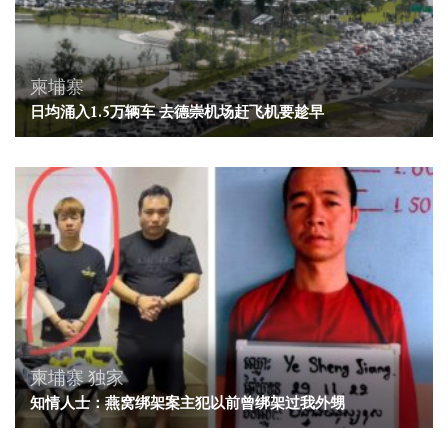
柬埔寨
日均涌入1.5万辆车 去德崇机场赶飞机要趁早
柬埔寨
独家
知情人士：燕窝绑架案主犯以前曾绑架过我外甥