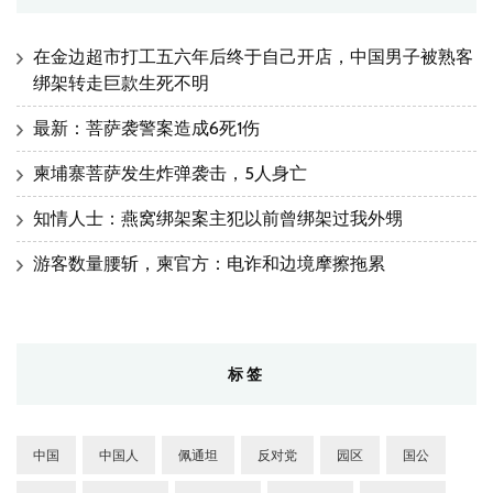
在金边超市打工五六年后终于自己开店，中国男子被熟客
绑架转走巨款生死不明
最新：菩萨袭警案造成6死1伤
柬埔寨菩萨发生炸弹袭击，5人身亡
知情人士：燕窝绑架案主犯以前曾绑架过我外甥
游客数量腰斩，柬官方：电诈和边境摩擦拖累
标签
中国
中国人
佩通坦
反对党
园区
国公