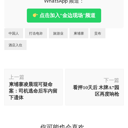
WhatsApp 频道：
点击加入“金边现场”频道
中国人
打击电诈
旅游业
柬埔寨
贡布
酒店入住
博
上一篇
文
下一篇
柬埔寨凌晨现可疑命
看押10天后 木牌A7园
导
案：司机逃命后车内留
区再度响枪
航
下遗体
你可能也会喜欢...