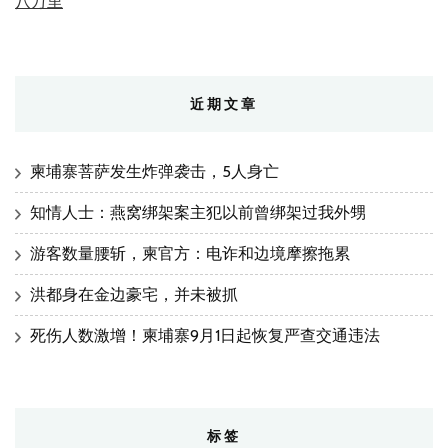
八万里
近期文章
柬埔寨菩萨发生炸弹袭击，5人身亡
知情人士：燕窝绑架案主犯以前曾绑架过我外甥
游客数量腰斩，柬官方：电诈和边境摩擦拖累
洪都身在金边豪宅，并未被抓
死伤人数激增！柬埔寨9月1日起恢复严查交通违法
标签