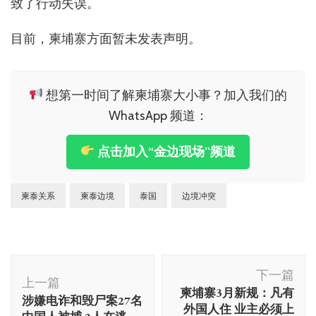
致了行动失误。
目前，柬埔寨方面暂未发表声明。
想第一时间了解柬埔寨大小事？加入我们的
WhatsApp 频道：
点击加入“金边现场”频道
柬泰关系
柬泰边境
泰国
边境冲突
博
下一篇
文
上一篇
柬埔寨3月新规：凡有
涉嫌电诈和毁尸案27名
导
外国人住 业主必须上