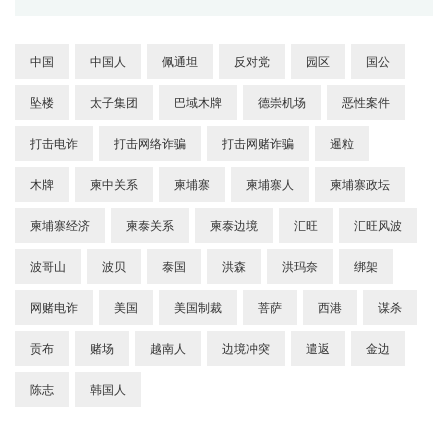
中国
中国人
佩通坦
反对党
园区
国公
坠楼
太子集团
巴域木牌
德崇机场
恶性案件
打击电诈
打击网络诈骗
打击网赌诈骗
暹粒
木牌
柬中关系
柬埔寨
柬埔寨人
柬埔寨政坛
柬埔寨经济
柬泰关系
柬泰边境
汇旺
汇旺风波
波哥山
波贝
泰国
洪森
洪玛奈
绑架
网赌电诈
美国
美国制裁
菩萨
西港
谋杀
贡布
赌场
越南人
边境冲突
遣返
金边
陈志
韩国人