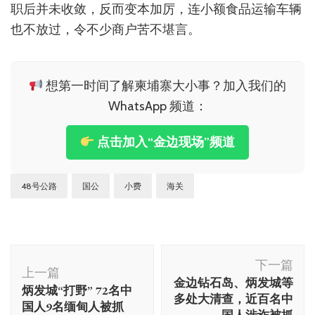
职后并未收敛，反而变本加厉，连小额食品运输车辆
也不放过，令不少商户苦不堪言。
想第一时间了解柬埔寨大小事？加入我们的
WhatsApp 频道：
点击加入“金边现场”频道
48号公路
国公
小费
海关
博
下一篇
文
上一篇
金边钻石岛、炳发城等
炳发城“打野” 72名中
导
多处大清查，近百名中
国人9名缅甸人被抓