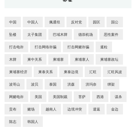
中国
中国人
佩通坦
反对党
园区
国公
坠楼
太子集团
巴域木牌
德崇机场
恶性案件
打击电诈
打击网络诈骗
打击网赌诈骗
暹粒
木牌
柬中关系
柬埔寨
柬埔寨人
柬埔寨政坛
柬埔寨经济
柬泰关系
柬泰边境
汇旺
汇旺风波
波哥山
波贝
泰国
洪森
洪玛奈
绑架
网赌电诈
美国
美国制裁
菩萨
西港
谋杀
贡布
赌场
越南人
边境冲突
遣返
金边
陈志
韩国人