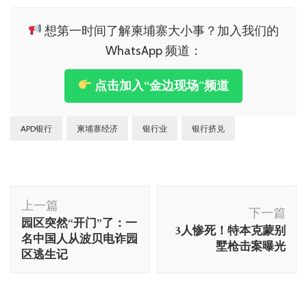
想第一时间了解柬埔寨大小事？加入我们的
WhatsApp 频道：
点击加入“金边现场”频道
APD银行
柬埔寨经济
银行业
银行挤兑
博
上一篇
文
下一篇
园区突然“开门”了：一
3人惨死！特本克蒙别
导
名中国人从波贝电诈园
墅枪击案曝光
航
区逃生记