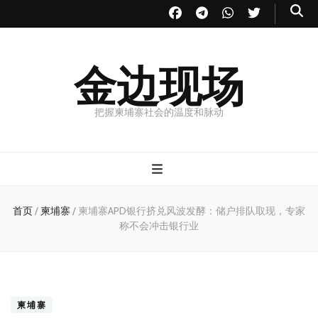
金边现场
把握柬埔寨社会的温度和脉动
首页
/
柬埔寨
/
柬埔寨APD银行挤兑风波发酵：储户排队取现，专家
称不会冲击银行业
柬埔寨