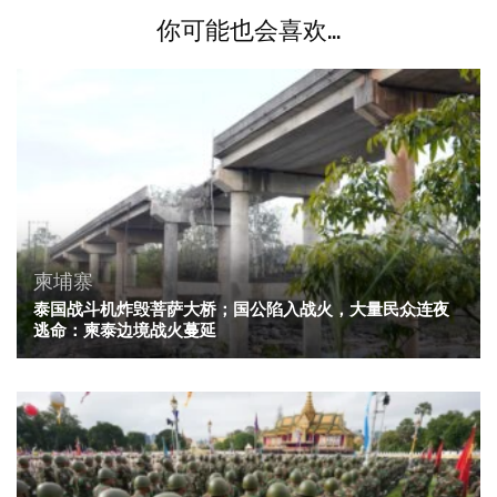
你可能也会喜欢...
柬埔寨
泰国战斗机炸毁菩萨大桥；国公陷入战火，大量民众连夜
逃命：柬泰边境战火蔓延