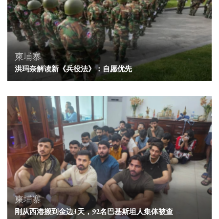
柬埔寨
洪玛奈解读新《兵役法》：自愿优先
柬埔寨
刚从西港搬到金边3天，92名巴基斯坦人集体被查