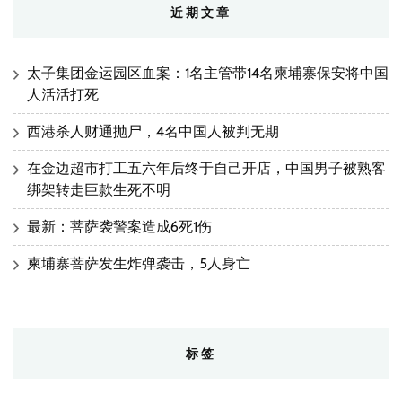
近期文章
太子集团金运园区血案：1名主管带14名柬埔寨保安将中国
人活活打死
西港杀人财通抛尸，4名中国人被判无期
在金边超市打工五六年后终于自己开店，中国男子被熟客
绑架转走巨款生死不明
最新：菩萨袭警案造成6死1伤
柬埔寨菩萨发生炸弹袭击，5人身亡
标签