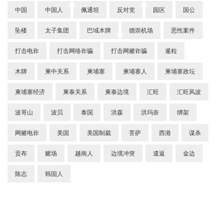
中国
中国人
佩通坦
反对党
园区
国公
坠楼
太子集团
巴域木牌
德崇机场
恶性案件
打击电诈
打击网络诈骗
打击网赌诈骗
暹粒
木牌
柬中关系
柬埔寨
柬埔寨人
柬埔寨政坛
柬埔寨经济
柬泰关系
柬泰边境
汇旺
汇旺风波
波哥山
波贝
泰国
洪森
洪玛奈
绑架
网赌电诈
美国
美国制裁
菩萨
西港
谋杀
贡布
赌场
越南人
边境冲突
遣返
金边
陈志
韩国人