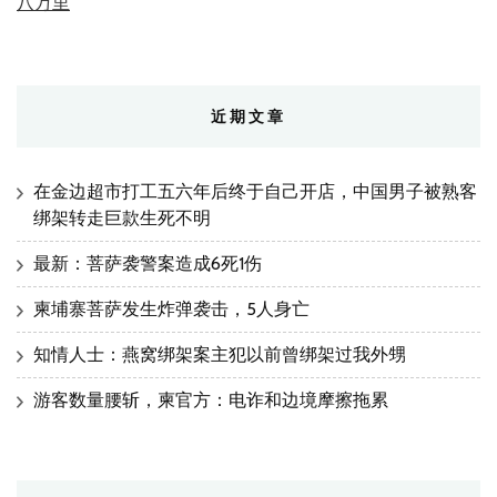
八万里
近期文章
在金边超市打工五六年后终于自己开店，中国男子被熟客
绑架转走巨款生死不明
最新：菩萨袭警案造成6死1伤
柬埔寨菩萨发生炸弹袭击，5人身亡
知情人士：燕窝绑架案主犯以前曾绑架过我外甥
游客数量腰斩，柬官方：电诈和边境摩擦拖累