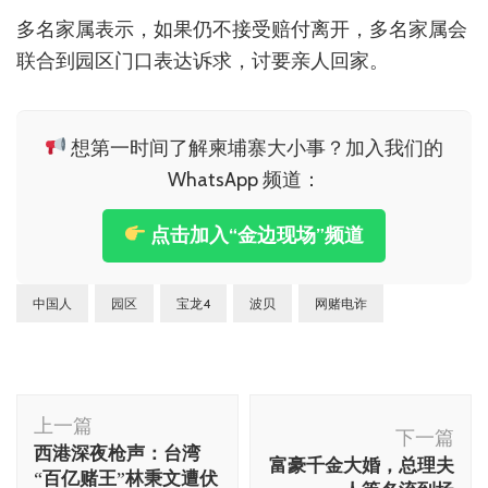
多名家属表示，如果仍不接受赔付离开，多名家属会
联合到园区门口表达诉求，讨要亲人回家。
想第一时间了解柬埔寨大小事？加入我们的
WhatsApp 频道：
点击加入“金边现场”频道
中国人
园区
宝龙4
波贝
网赌电诈
博
上一篇
文
下一篇
西港深夜枪声：台湾
富豪千金大婚，总理夫
导
“百亿赌王”林秉文遭伏