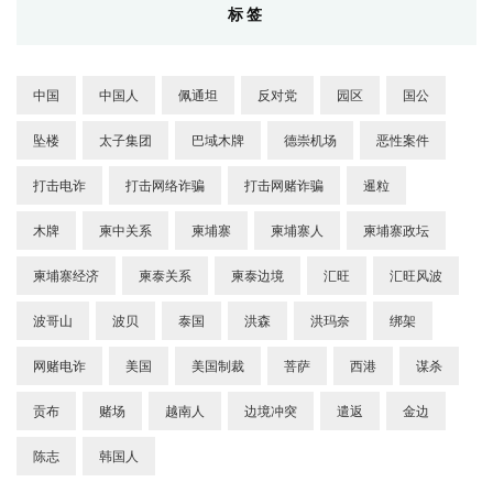
标签
中国
中国人
佩通坦
反对党
园区
国公
坠楼
太子集团
巴域木牌
德崇机场
恶性案件
打击电诈
打击网络诈骗
打击网赌诈骗
暹粒
木牌
柬中关系
柬埔寨
柬埔寨人
柬埔寨政坛
柬埔寨经济
柬泰关系
柬泰边境
汇旺
汇旺风波
波哥山
波贝
泰国
洪森
洪玛奈
绑架
网赌电诈
美国
美国制裁
菩萨
西港
谋杀
贡布
赌场
越南人
边境冲突
遣返
金边
陈志
韩国人