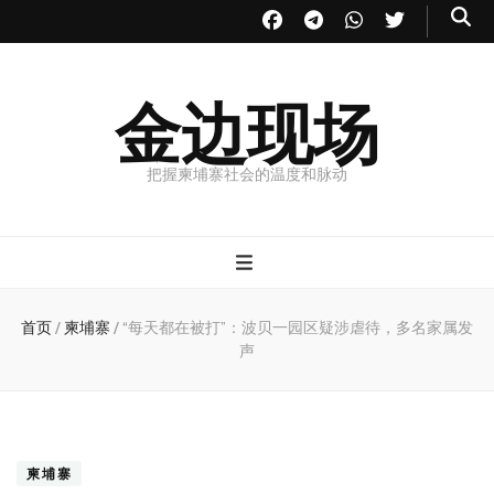
金边现场
把握柬埔寨社会的温度和脉动
首页
/
柬埔寨
/
“每天都在被打”：波贝一园区疑涉虐待，多名家属发
声
柬埔寨