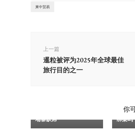
柬中贸易
博
文
上一篇
导
暹粒被评为2025年全球最佳
航
旅行目的之一
柬埔寨
柬埔寨
你可
泰国主办全球反诈会议 柬
“如果
埔寨缺席
绑架吗