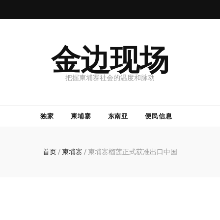
金边现场
把握柬埔寨社会的温度和脉动
独家
柬埔寨
东南亚
便民信息
首页
/
柬埔寨
/
柬埔寨榴莲正式获准出口中国