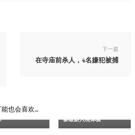
下一篇
在寺庙前杀人，4名嫌犯被捕
柬埔寨
独家
能也会喜欢...
我来柬埔寨，我会被
海关不要“小费”了？柬埔
？”
寨最新入境体验