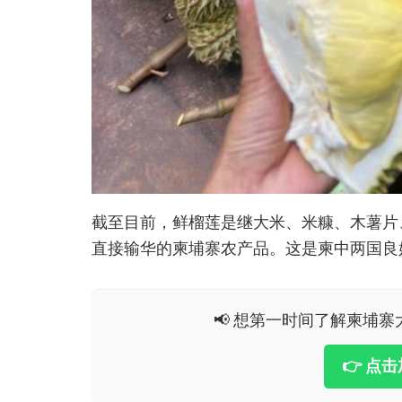
截至目前，鲜榴莲是继大米、米糠、木薯片
直接输华的柬埔寨农产品。这是柬中两国良
📢 想第一时间了解柬埔寨大
👉 点