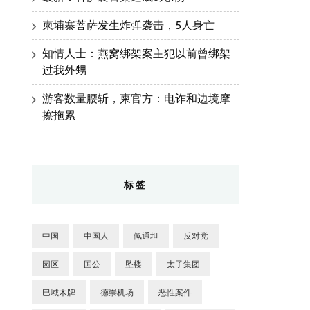
柬埔寨菩萨发生炸弹袭击，5人身亡
知情人士：燕窝绑架案主犯以前曾绑架
过我外甥
游客数量腰斩，柬官方：电诈和边境摩
擦拖累
标签
中国
中国人
佩通坦
反对党
园区
国公
坠楼
太子集团
巴域木牌
德崇机场
恶性案件