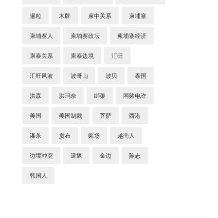
暹粒
木牌
柬中关系
柬埔寨
柬埔寨人
柬埔寨政坛
柬埔寨经济
柬泰关系
柬泰边境
汇旺
汇旺风波
波哥山
波贝
泰国
洪森
洪玛奈
绑架
网赌电诈
美国
美国制裁
菩萨
西港
谋杀
贡布
赌场
越南人
边境冲突
遣返
金边
陈志
韩国人