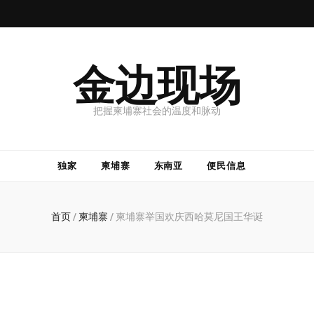
金边现场
把握柬埔寨社会的温度和脉动
独家
柬埔寨
东南亚
便民信息
首页
/
柬埔寨
/
柬埔寨举国欢庆西哈莫尼国王华诞