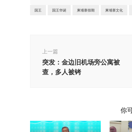
国王
国王华诞
柬埔寨假期
柬埔寨文化
博
文
上一篇
导
突发：金边旧机场旁公寓被
航
查，多人被铐
你可