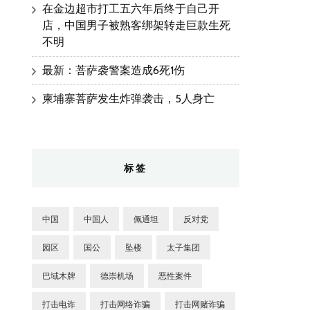
在金边超市打工五六年后终于自己开
店，中国男子被熟客绑架转走巨款生死
不明
最新：菩萨袭警案造成6死1伤
柬埔寨菩萨发生炸弹袭击，5人身亡
标签
中国
中国人
佩通坦
反对党
园区
国公
坠楼
太子集团
巴域木牌
德崇机场
恶性案件
打击电诈
打击网络诈骗
打击网赌诈骗