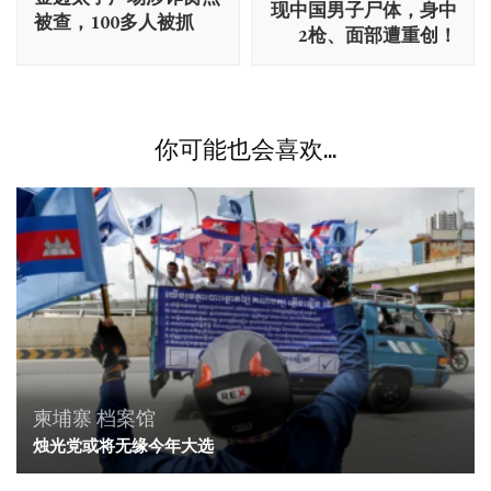
导
现中国男子尸体，身中
被查，100多人被抓
航
2枪、面部遭重创！
你可能也会喜欢...
柬埔寨
档案馆
烛光党或将无缘今年大选