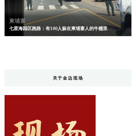
柬埔寨
七星海园区跑路：有100人躲在柬埔寨人的牛棚里
关于金边现场