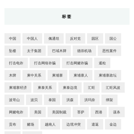
标签
中国
中国人
佩通坦
反对党
园区
国公
坠楼
太子集团
巴域木牌
德崇机场
恶性案件
打击电诈
打击网络诈骗
打击网赌诈骗
暹粒
木牌
柬中关系
柬埔寨
柬埔寨人
柬埔寨政坛
柬埔寨经济
柬泰关系
柬泰边境
汇旺
汇旺风波
波哥山
波贝
泰国
洪森
洪玛奈
绑架
网赌电诈
美国
美国制裁
菩萨
西港
谋杀
贡布
赌场
越南人
边境冲突
遣返
金边