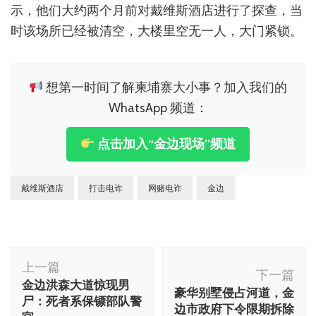
示，他们大约两个月前对戴维斯酒店进行了探查，当
时该场所已经被清空，大楼里空无一人，大门紧锁。
想第一时间了解柬埔寨大小事？加入我们的
WhatsApp 频道：
点击加入“金边现场”频道
戴维斯酒店
打击电诈
网赌电诈
金边
博
上一篇
文
下一篇
金边洪森大道惊现男
豪华别墅侵占河道，金
导
尸：死者系保镖部队警
边市政府下令限期拆除