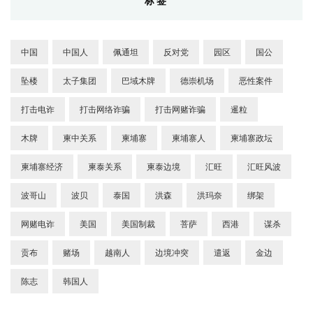
标签
中国
中国人
佩通坦
反对党
园区
国公
坠楼
太子集团
巴域木牌
德崇机场
恶性案件
打击电诈
打击网络诈骗
打击网赌诈骗
暹粒
木牌
柬中关系
柬埔寨
柬埔寨人
柬埔寨政坛
柬埔寨经济
柬泰关系
柬泰边境
汇旺
汇旺风波
波哥山
波贝
泰国
洪森
洪玛奈
绑架
网赌电诈
美国
美国制裁
菩萨
西港
谋杀
贡布
赌场
越南人
边境冲突
遣返
金边
陈志
韩国人