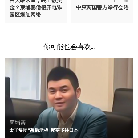
白天敲木鱼，晚上数美
导
金？柬埔寨僧侣开电诈
中柬两国警方举行会晤
航
园区爆红网络
你可能也会喜欢...
柬埔寨
太子集团“幕后老板”秘密飞往日本