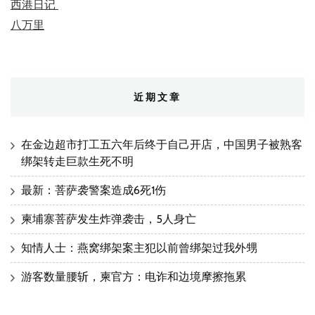
西港日记
八万里
近期文章
在金边超市打工五六年后终于自己开店，中国男子被熟客
绑架转走巨款生死不明
最新：菩萨袭警案造成6死1伤
柬埔寨菩萨发生炸弹袭击，5人身亡
知情人士：燕窝绑架案主犯以前曾绑架过我外甥
游客数量腰斩，柬官方：电诈和边境摩擦拖累