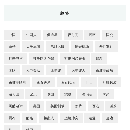
标签
中国
中国人
佩通坦
反对党
园区
国公
坠楼
太子集团
巴域木牌
德崇机场
恶性案件
打击电诈
打击网络诈骗
打击网赌诈骗
暹粒
木牌
柬中关系
柬埔寨
柬埔寨人
柬埔寨政坛
柬埔寨经济
柬泰关系
柬泰边境
汇旺
汇旺风波
波哥山
波贝
泰国
洪森
洪玛奈
绑架
网赌电诈
美国
美国制裁
菩萨
西港
谋杀
贡布
赌场
越南人
边境冲突
遣返
金边
陈志
韩国人