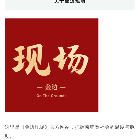
关于金边现场
这里是《金边现场》官方网站，把握柬埔寨社会的温度与脉
动。