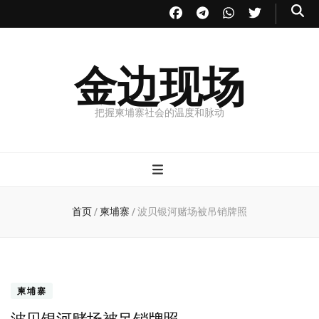
金边现场
把握柬埔寨社会的温度和脉动
首页
/
柬埔寨
/
波贝银河赌场被吊销牌照
柬埔寨