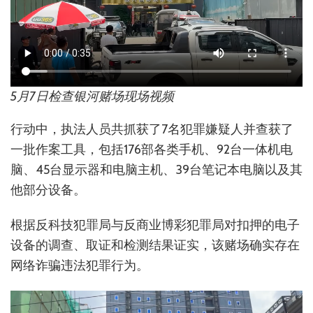
5月7日检查银河赌场现场视频
行动中，执法人员共抓获了7名犯罪嫌疑人并查获了
一批作案工具，包括176部各类手机、92台一体机电
脑、45台显示器和电脑主机、39台笔记本电脑以及其
他部分设备。
根据反科技犯罪局与反商业博彩犯罪局对扣押的电子
设备的调查、取证和检测结果证实，该赌场确实存在
网络诈骗违法犯罪行为。