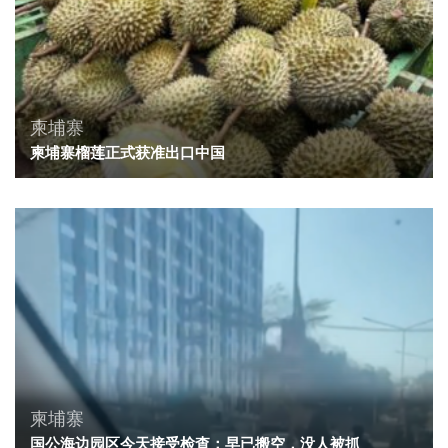
柬埔寨
柬埔寨榴莲正式获准出口中国
柬埔寨
国公海边园区今天接受检查：早已搬空，没人被抓