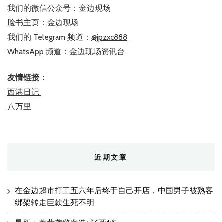
我们的微信公众号：金边现场
脸书主页：
金边现场
我们的 Telegram 频道：
@jpzxc888
WhatsApp 频道：
金边现场资讯台
友情链接：
西港日记
八万里
近期文章
在金边超市打工五六年后终于自己开店，中国男子被熟客
绑架转走巨款生死不明