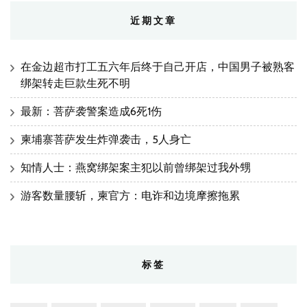
近期文章
在金边超市打工五六年后终于自己开店，中国男子被熟客
绑架转走巨款生死不明
最新：菩萨袭警案造成6死1伤
柬埔寨菩萨发生炸弹袭击，5人身亡
知情人士：燕窝绑架案主犯以前曾绑架过我外甥
游客数量腰斩，柬官方：电诈和边境摩擦拖累
标签