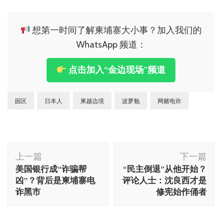
想第一时间了解柬埔寨大小事？加入我们的
WhatsApp 频道：
点击加入“金边现场”频道
园区
日本人
柬越边境
波萝勉
网赌电诈
博
上一篇
下一篇
文
美国银行成“诈骗帮
“民主倒退”从他开始？
导
凶”？背后是柬埔寨电
评论人士：沈良西才是
航
诈黑市
修宪始作俑者