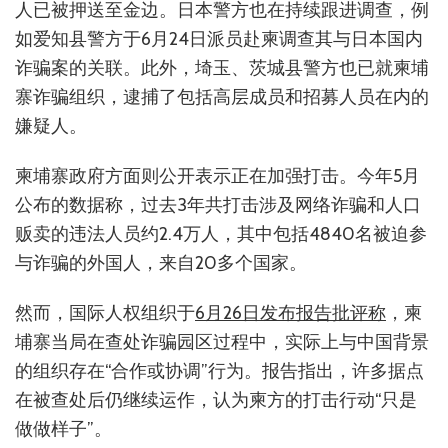
人已被押送至金边。日本警方也在持续跟进调查，例
如爱知县警方于6月24日派员赴柬调查其与日本国内
诈骗案的关联。此外，埼玉、茨城县警方也已就柬埔
寨诈骗组织，逮捕了包括高层成员和招募人员在内的
嫌疑人。
柬埔寨政府方面则公开表示正在加强打击。今年5月
公布的数据称，过去3年共打击涉及网络诈骗和人口
贩卖的违法人员约2.4万人，其中包括4840名被迫参
与诈骗的外国人，来自20多个国家。
然而，国际人权组织于
6月26日发布报告批评称
，柬
埔寨当局在查处诈骗园区过程中，实际上与中国背景
的组织存在“合作或协调”行为。报告指出，许多据点
在被查处后仍继续运作，认为柬方的打击行动“只是
做做样子”。