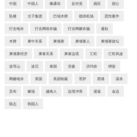
中国
中国人
佩通坦
反对党
园区
国公
坠楼
太子集团
巴域木牌
德崇机场
恶性案件
打击电诈
打击网络诈骗
打击网赌诈骗
暹粒
木牌
柬中关系
柬埔寨
柬埔寨人
柬埔寨政坛
柬埔寨经济
柬泰关系
柬泰边境
汇旺
汇旺风波
波哥山
波贝
泰国
洪森
洪玛奈
绑架
网赌电诈
美国
美国制裁
菩萨
西港
谋杀
贡布
赌场
越南人
边境冲突
遣返
金边
陈志
韩国人