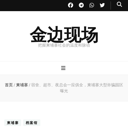
金边现场
把握柬埔寨社会的温度和脉动
首页
/
柬埔寨
/
宿舍、超市、夜总会一应俱全，柬埔寨大型诈骗园区
曝光
柬埔寨
档案馆