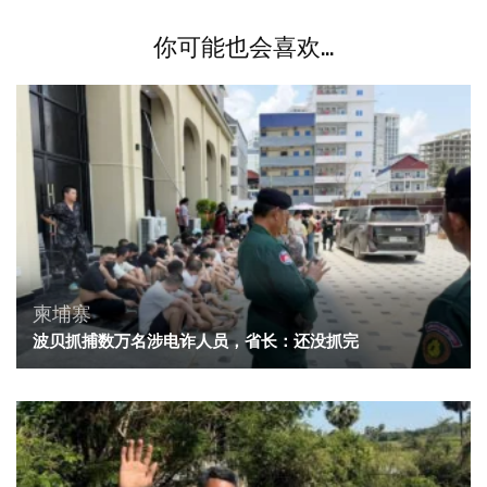
你可能也会喜欢...
柬埔寨
波贝抓捕数万名涉电诈人员，省长：还没抓完