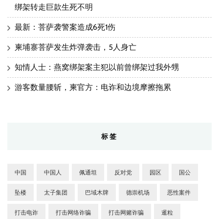
绑架转走巨款生死不明
最新：菩萨袭警案造成6死1伤
柬埔寨菩萨发生炸弹袭击，5人身亡
知情人士：燕窝绑架案主犯以前曾绑架过我外甥
游客数量腰斩，柬官方：电诈和边境摩擦拖累
标签
中国
中国人
佩通坦
反对党
园区
国公
坠楼
太子集团
巴域木牌
德崇机场
恶性案件
打击电诈
打击网络诈骗
打击网赌诈骗
暹粒