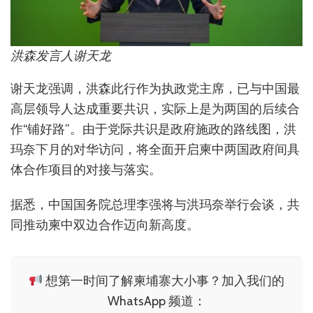
洪森发言人谢天龙
谢天龙强调，洪森此行作为执政党主席，已与中国最
高层领导人达成重要共识，实际上是为两国的后续合
作“铺好路”。由于党际共识是政府施政的路线图，洪
玛奈下月的对华访问，将全面开启柬中两国政府间具
体合作项目的对接与落实。
据悉，中国国务院总理李强将与洪玛奈举行会谈，共
同推动柬中双边合作迈向新高度。
想第一时间了解柬埔寨大小事？加入我们的
WhatsApp 频道：