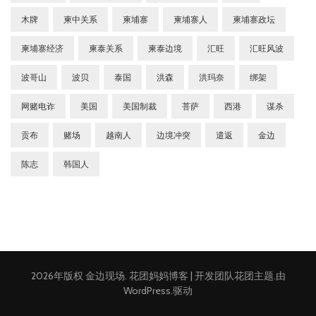
木牌
柬中关系
柬埔寨
柬埔寨人
柬埔寨政坛
柬埔寨经济
柬泰关系
柬泰边境
汇旺
汇旺风波
波哥山
波贝
泰国
洪森
洪玛奈
绑架
网赌电诈
美国
美国制裁
菩萨
西港
谋杀
贡布
赌场
越南人
边境冲突
遣返
金边
陈志
韩国人
2026年版权
金边现场
.
花团妈妈博客 | 开发团队
花团主题
.由
WordPress
.驱动