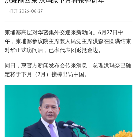
洪森刚回柬 洪玛奈下月将接棒访华
打开
2026-06-27
柬埔寨高层对华密集外交迎来新动向。6月27日中
午，柬埔寨参议院主席兼人民党主席洪森在圆满结束
对华正式访问后，已率代表团返抵金边。
同日，柬官方新闻发布会传来消息，总理洪玛奈已确
定将于下月（7月）接棒出访中国。