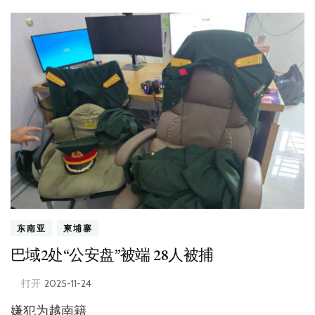
东南亚
柬埔寨
巴域2处“公安盘”被端 28人被捕
打开
2025-11-24
嫌犯为越南籍