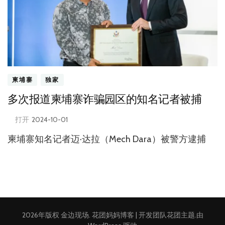
柬埔寨
独家
多次报道柬埔寨诈骗园区的知名记者被捕
打开
2024-10-01
柬埔寨知名记者迈·达拉（Mech Dara）被警方逮捕
2026年版权
金边现场
.
花团妈妈博客 | 开发团队
花团主题
.由