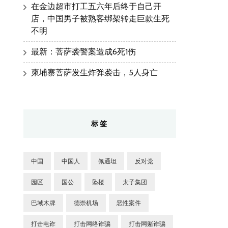
在金边超市打工五六年后终于自己开
店，中国男子被熟客绑架转走巨款生死
不明
最新：菩萨袭警案造成6死1伤
柬埔寨菩萨发生炸弹袭击，5人身亡
标签
中国
中国人
佩通坦
反对党
园区
国公
坠楼
太子集团
巴域木牌
德崇机场
恶性案件
打击电诈
打击网络诈骗
打击网赌诈骗