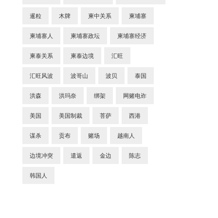
暹粒
木牌
柬中关系
柬埔寨
柬埔寨人
柬埔寨政坛
柬埔寨经济
柬泰关系
柬泰边境
汇旺
汇旺风波
波哥山
波贝
泰国
洪森
洪玛奈
绑架
网赌电诈
美国
美国制裁
菩萨
西港
谋杀
贡布
赌场
越南人
边境冲突
遣返
金边
陈志
韩国人