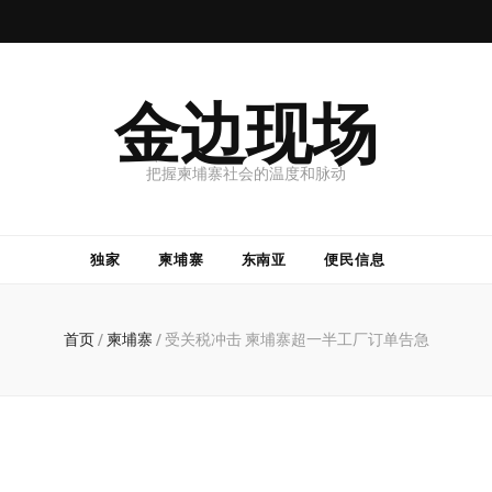
金边现场
把握柬埔寨社会的温度和脉动
独家
柬埔寨
东南亚
便民信息
首页
/
柬埔寨
/
受关税冲击 柬埔寨超一半工厂订单告急