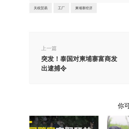
关税贸易
工厂
柬埔寨经济
博
文
上一篇
导
突发！泰国对柬埔寨富商发
航
出逮捕令
你可