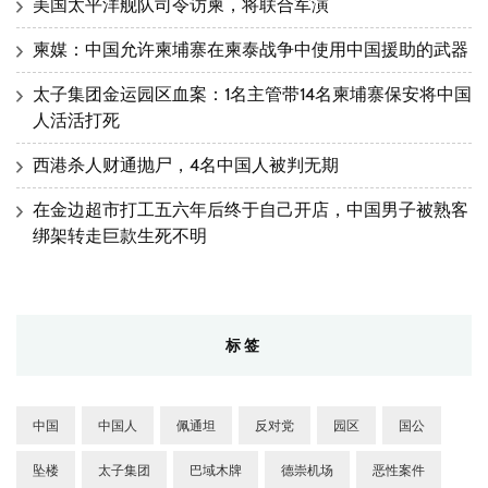
美国太平洋舰队司令访柬，将联合军演
柬媒：中国允许柬埔寨在柬泰战争中使用中国援助的武器
太子集团金运园区血案：1名主管带14名柬埔寨保安将中国
人活活打死
西港杀人财通抛尸，4名中国人被判无期
在金边超市打工五六年后终于自己开店，中国男子被熟客
绑架转走巨款生死不明
标签
中国
中国人
佩通坦
反对党
园区
国公
坠楼
太子集团
巴域木牌
德崇机场
恶性案件