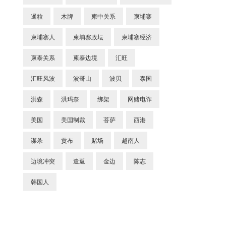
暹粒
木牌
柬中关系
柬埔寨
柬埔寨人
柬埔寨政坛
柬埔寨经济
柬泰关系
柬泰边境
汇旺
汇旺风波
波哥山
波贝
泰国
洪森
洪玛奈
绑架
网赌电诈
美国
美国制裁
菩萨
西港
谋杀
贡布
赌场
越南人
边境冲突
遣返
金边
陈志
韩国人