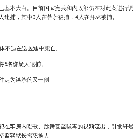
已基本大白。目前国家宪兵和内政部仍在对此案进行调
人逮捕，其中3人在菩萨被捕，4人在拜林被捕。
身体不适在送医途中死亡。
将5名嫌疑人逮捕。
件定为谋杀的又一例。
犯在牢房内唱歌、跳舞甚至吸毒的视频流出，引发轩然
梳监狱狱长撤职换人。