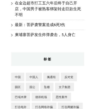
在金边超市打工五六年后终于自己开
店，中国男子被熟客绑架转走巨款生死
不明
最新：菩萨袭警案造成6死1伤
柬埔寨菩萨发生炸弹袭击，5人身亡
标签
中国
中国人
佩通坦
反对党
园区
国公
坠楼
太子集团
巴域木牌
德崇机场
恶性案件
打击电诈
打击网络诈骗
打击网赌诈骗