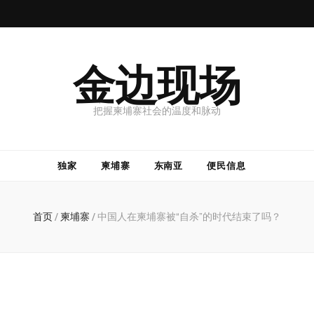
金边现场
把握柬埔寨社会的温度和脉动
独家
柬埔寨
东南亚
便民信息
首页
/
柬埔寨
/
中国人在柬埔寨被“自杀”的时代结束了吗？