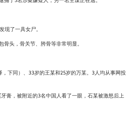
逮捕了5名涉案嫌疑人，另一名主谋正在逃。
滩发现了一具女尸。
包骨头，骨关节、胯骨等非常明显。
译，下同）、33岁的王某和25岁的万某。3人均从事网投
买牙膏，被附近的3名中国人看了一眼，石某被激怒后上
。