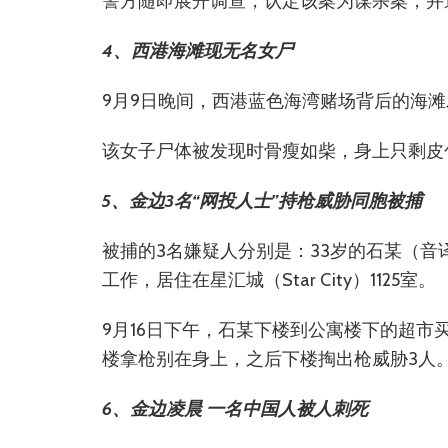
警方随即展开调查，认定该案为谋杀案，并
4、西港海滩现无名女尸
9月9日晚间，西港蓝色海湾赌场背后的海
该女子尸体被发现时骨瘦如柴，身上只剩皮
5、金边3名“网投人士”持枪威胁同胞被捕
被捕的3名嫌疑人分别是：33岁的石某（音
工作，居住在星汇城（Star City）1125室。
9月16日下午，石某下楼到公寓楼下的超市
楼拿枪别在身上，之后下楼掏出枪威胁3人
6、金边凌晨 一名中国人被人刺死