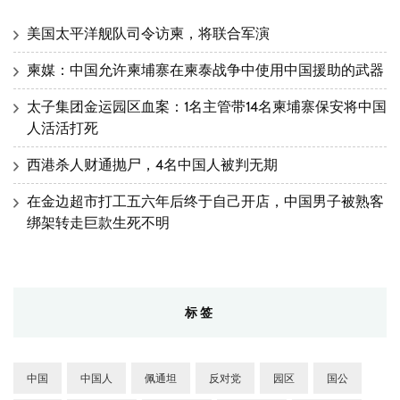
美国太平洋舰队司令访柬，将联合军演
柬媒：中国允许柬埔寨在柬泰战争中使用中国援助的武器
太子集团金运园区血案：1名主管带14名柬埔寨保安将中国
人活活打死
西港杀人财通抛尸，4名中国人被判无期
在金边超市打工五六年后终于自己开店，中国男子被熟客
绑架转走巨款生死不明
标签
中国
中国人
佩通坦
反对党
园区
国公