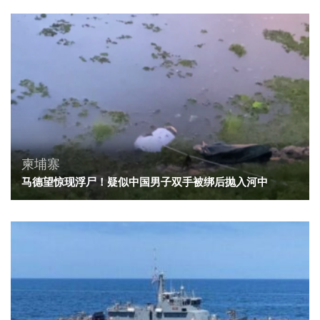
柬埔寨
马德望惊现浮尸！疑似中国男子双手被绑后抛入河中