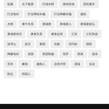
坠楼
太子集团
巴域木牌
德崇机场
恶性案件
打击电诈
打击网络诈骗
打击网赌诈骗
暹粒
木牌
柬中关系
柬埔寨
柬埔寨人
柬埔寨政坛
柬埔寨经济
柬泰关系
柬泰边境
汇旺
汇旺风波
波哥山
波贝
泰国
洪森
洪玛奈
绑架
网赌电诈
美国
美国制裁
菩萨
西港
谋杀
贡布
赌场
越南人
边境冲突
遣返
金边
陈志
韩国人