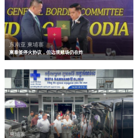
东南亚
柬埔寨
柬泰签停火协议，但边境赌场仍在炸
柬埔寨