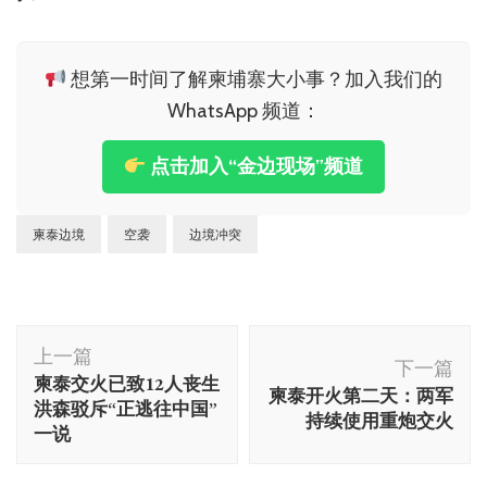
想第一时间了解柬埔寨大小事？加入我们的
WhatsApp 频道：
点击加入“金边现场”频道
柬泰边境
空袭
边境冲突
博
上一篇
文
下一篇
柬泰交火已致12人丧生
柬泰开火第二天：两军
导
洪森驳斥“正逃往中国”
持续使用重炮交火
航
一说