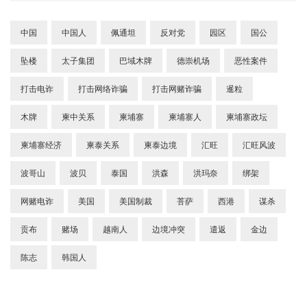
中国
中国人
佩通坦
反对党
园区
国公
坠楼
太子集团
巴域木牌
德崇机场
恶性案件
打击电诈
打击网络诈骗
打击网赌诈骗
暹粒
木牌
柬中关系
柬埔寨
柬埔寨人
柬埔寨政坛
柬埔寨经济
柬泰关系
柬泰边境
汇旺
汇旺风波
波哥山
波贝
泰国
洪森
洪玛奈
绑架
网赌电诈
美国
美国制裁
菩萨
西港
谋杀
贡布
赌场
越南人
边境冲突
遣返
金边
陈志
韩国人