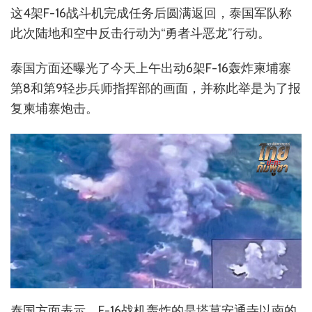
这4架F-16战斗机完成任务后圆满返回，泰国军队称
此次陆地和空中反击行动为“勇者斗恶龙”行动。
泰国方面还曝光了今天上午出动6架F-16轰炸柬埔寨
第8和第9轻步兵师指挥部的画面，并称此举是为了报
复柬埔寨炮击。
泰国方面表示，F-16战机轰炸的是塔莫安通寺以南的