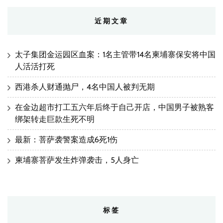
近期文章
太子集团金运园区血案：1名主管带14名柬埔寨保安将中国
人活活打死
西港杀人财通抛尸，4名中国人被判无期
在金边超市打工五六年后终于自己开店，中国男子被熟客
绑架转走巨款生死不明
最新：菩萨袭警案造成6死1伤
柬埔寨菩萨发生炸弹袭击，5人身亡
标签