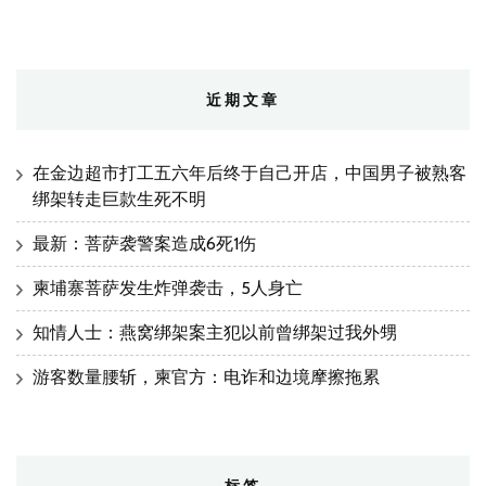
近期文章
在金边超市打工五六年后终于自己开店，中国男子被熟客
绑架转走巨款生死不明
最新：菩萨袭警案造成6死1伤
柬埔寨菩萨发生炸弹袭击，5人身亡
知情人士：燕窝绑架案主犯以前曾绑架过我外甥
游客数量腰斩，柬官方：电诈和边境摩擦拖累
标签