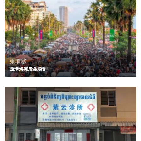
柬埔寨
西港海滩发生骚乱