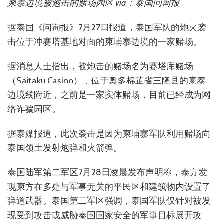
柬泰边境被炮击的赌场园区 via：泰国问询报
据泰国《问询报》7月27日报道，泰国军队的炮火袭
击位于冲赛塔基地对面的柬埔寨边境的一家赌场。
据消息人士指出，被炮击的赌场名为赛塔库赌场
（Saitaku Casino），位于奥多棉芷省三隆县的柬泰
边境线附近，之前是一家实体赌场，目前已经成为网
络诈骗园区。
据泰媒报道，此次袭击是因为柬埔寨军队利用赌场向
泰国领土发射炮弹和火箭弹。
泰国陆军第二军区7月28日凌晨发布声明称，泰方发
现柬方在多处与军事无关的平民区和建筑物内设置了
弹道武器。泰国第二军区强调，泰国军队仅针对被发
现受到攻击或威胁泰国国家安全的军事目标展开攻