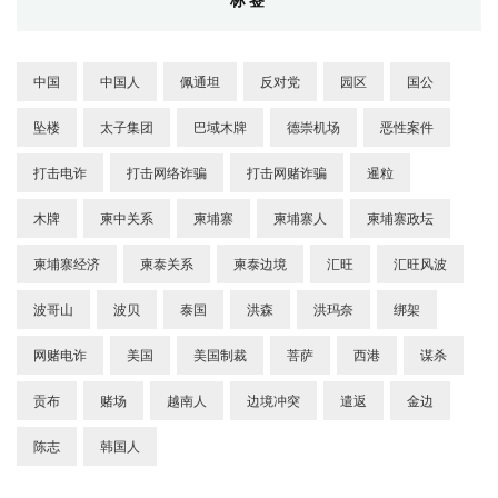
中国
中国人
佩通坦
反对党
园区
国公
坠楼
太子集团
巴域木牌
德崇机场
恶性案件
打击电诈
打击网络诈骗
打击网赌诈骗
暹粒
木牌
柬中关系
柬埔寨
柬埔寨人
柬埔寨政坛
柬埔寨经济
柬泰关系
柬泰边境
汇旺
汇旺风波
波哥山
波贝
泰国
洪森
洪玛奈
绑架
网赌电诈
美国
美国制裁
菩萨
西港
谋杀
贡布
赌场
越南人
边境冲突
遣返
金边
陈志
韩国人