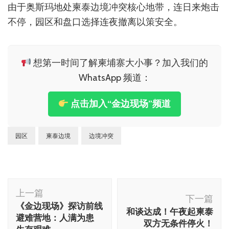
由于奥斯玛地处柬泰边境冲突核心地带，连日来炮击
不停，园区和盘口选择连夜撤离以策安全。
想第一时间了解柬埔寨大小事？加入我们的
WhatsApp 频道：
点击加入“金边现场”频道
园区
柬泰边境
边境冲突
博
上一篇
文
下一篇
《金边现场》探访前线
和谈达成！午夜起柬泰
导
避难营地：人满为患
双方无条件停火！