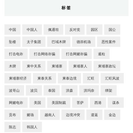
标签
中国
中国人
佩通坦
反对党
园区
国公
坠楼
太子集团
巴域木牌
德崇机场
恶性案件
打击电诈
打击网络诈骗
打击网赌诈骗
暹粒
木牌
柬中关系
柬埔寨
柬埔寨人
柬埔寨政坛
柬埔寨经济
柬泰关系
柬泰边境
汇旺
汇旺风波
波哥山
波贝
泰国
洪森
洪玛奈
绑架
网赌电诈
美国
美国制裁
菩萨
西港
谋杀
贡布
赌场
越南人
边境冲突
遣返
金边
陈志
韩国人