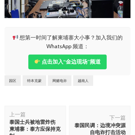
想第一时间了解柬埔寨大小事？加入我们的
WhatsApp 频道：
点击加入“金边现场”频道
园区
特本克蒙
网赌电诈
越南人
博
上一篇
文
下一篇
泰国士兵被地雷炸伤
泰国民调：边境冲突源
导
柬埔寨：泰方应保持克
自电诈打击活动