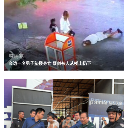
柬埔寨
金边一名男子坠楼身亡 疑似被人从楼上扔下