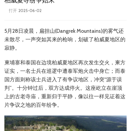
柏威夏寺纷争始末
打开
2025-06-02
5月28日凌晨，扁担山(Dangrek Mountains)的雾气还
未散尽，一声突如其来的枪响，划破了柏威夏地区的
寂静。
柬埔寨和泰国在边境柏威夏地区再次发生交火，柬方
证实，一名士兵在巡逻中遭泰军炮火击中身亡；而泰
国方面则称该士兵进入了有争议地区，冲突“源于误
判”。十分钟过后，双方达成停火。这座屹立在崖顶
上的古老寺庙，重新归于平静，像以往一样见证着这
片争议之地的百年纷争。