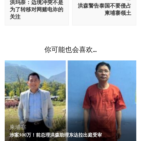
洪玛奈：边境冲突不是
洪森警告泰国不要侵占
导
为了转移对网赌电诈的
柬埔寨领土
航
关注
你可能也会喜欢...
柬埔寨
涉案300万！前总理洪森助理东达拉出庭受审