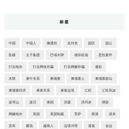
标签
中国
中国人
佩通坦
反对党
园区
国公
坠楼
太子集团
巴域木牌
德崇机场
恶性案件
打击电诈
打击网络诈骗
打击网赌诈骗
暹粒
木牌
柬中关系
柬埔寨
柬埔寨人
柬埔寨政坛
柬埔寨经济
柬泰关系
柬泰边境
汇旺
汇旺风波
波哥山
波贝
泰国
洪森
洪玛奈
绑架
网赌电诈
美国
美国制裁
菩萨
西港
谋杀
贡布
赌场
越南人
边境冲突
遣返
金边