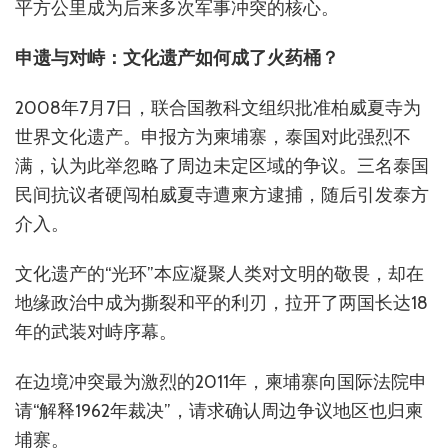
平方公里成为后来多次军事冲突的核心。
申遗与对峙：文化遗产如何成了火药桶？
2008年7月7日，联合国教科文组织批准柏威夏寺为
世界文化遗产。申报方为柬埔寨，泰国对此强烈不
满，认为此举忽略了周边未定区域的争议。三名泰国
民间抗议者硬闯柏威夏寺遭柬方逮捕，随后引发泰方
介入。
文化遗产的“光环”本应凝聚人类对文明的敬畏，却在
地缘政治中成为撕裂和平的利刃，拉开了两国长达18
年的武装对峙序幕。
在边境冲突最为激烈的2011年，柬埔寨向国际法院申
请“解释1962年裁决”，请求确认周边争议地区也归柬
埔寨。