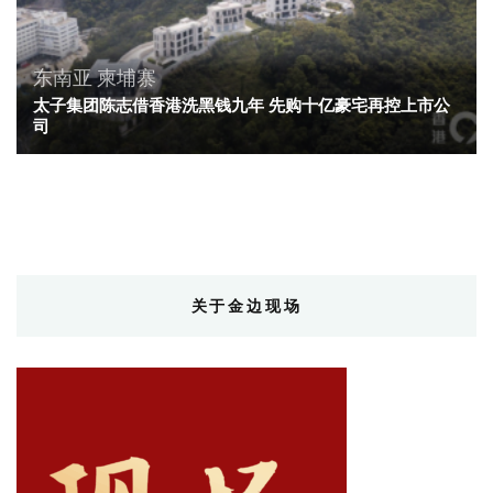
东南亚
柬埔寨
太子集团陈志借香港洗黑钱九年 先购十亿豪宅再控上市公
司
关于金边现场