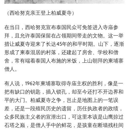
（西哈努克亲王登上柏威夏寺）
在当日，西哈努克宣布泰国民众可免签进入寺庙参
拜，且允许泰国保留在占领期间带走的文物。这一举
措让威夏寺迎来了长达45年的和平时期。山下，逐渐
形成了柬泰混居的村落，还建起了房舍、学校和僧
舍，常有端着泰国人布施的米饭，上山朝拜的柬埔寨
僧人。
有人说，1962年柬埔寨取得寺庙主权的胜利，像是一
把有缺口的钥匙，插入锁孔，却至今还打不开边界和
平的大门。柏威夏寺之争，岂止是地图上的一笔误
差，还是一段殖民历史的遗留，历任执政者的政绩，
众多民族主义者的宣泄出口，可这里本该是山鹰掠过
石塔之巅，是僧人手中的鲜花，是孩童在断墙残柱间