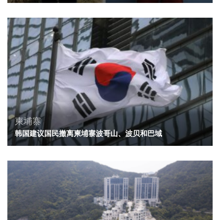
柬埔寨
韩国建议国民撤离柬埔寨波哥山、波贝和巴域