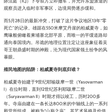
际法庭（ICJ）下令双方立即撤军，并允许东盟派遣的
观察员进入临时非军事区，边境局势逐步缓和。
而5月28日的最新冲突，打破了这片争议地区13年“零
死亡”的记录。雄踞在550米摩艾丹崖的柏威夏寺，如
鹰喙般俯瞰着柬埔寨北部平原，而唯一的平缓道路却
通向泰国境内。吊诡的地理位置注定让这座象征着吴
哥王朝鼎盛时期的神殿，沦为现代国家领土纷争的风
暴眼。
殖民地图的陷阱：柏威夏寺到底归谁？
柏威夏寺始建于9世纪耶输跋摩一世（Yasovarman
I）在位时期，直到12世纪苏利耶跋摩二世
（Suryavarman II）时期才得以竣工，历时200多
年。寺庙由建在一条长达800米的中轴线上的一系列
殿堂所组成，被称为“山巅之庙”，其艺术风格及价值